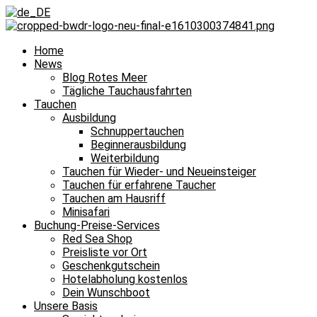
Home
News
Blog Rotes Meer
Tägliche Tauchausfahrten
Tauchen
Ausbildung
Schnuppertauchen
Beginnerausbildung
Weiterbildung
Tauchen für Wieder- und Neueinsteiger
Tauchen für erfahrene Taucher
Tauchen am Hausriff
Minisafari
Buchung-Preise-Services
Red Sea Shop
Preisliste vor Ort
Geschenkgutschein
Hotelabholung kostenlos
Dein Wunschboot
Unsere Basis