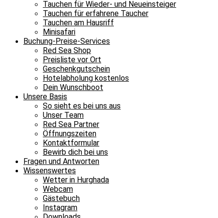
Tauchen für Wieder- und Neueinsteiger
Tauchen für erfahrene Taucher
Tauchen am Hausriff
Minisafari
Buchung-Preise-Services
Red Sea Shop
Preisliste vor Ort
Geschenkgutschein
Hotelabholung kostenlos
Dein Wunschboot
Unsere Basis
So sieht es bei uns aus
Unser Team
Red Sea Partner
Öffnungszeiten
Kontaktformular
Bewirb dich bei uns
Fragen und Antworten
Wissenswertes
Wetter in Hurghada
Webcam
Gästebuch
Instagram
Downloads