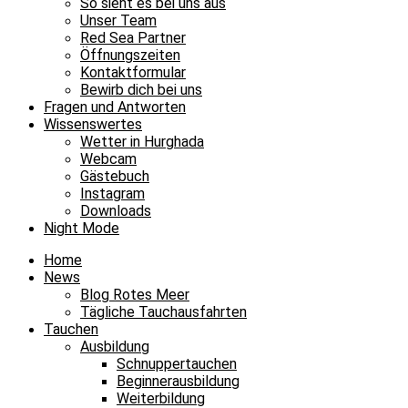
So sieht es bei uns aus
Unser Team
Red Sea Partner
Öffnungszeiten
Kontaktformular
Bewirb dich bei uns
Fragen und Antworten
Wissenswertes
Wetter in Hurghada
Webcam
Gästebuch
Instagram
Downloads
Night Mode
Home
News
Blog Rotes Meer
Tägliche Tauchausfahrten
Tauchen
Ausbildung
Schnuppertauchen
Beginnerausbildung
Weiterbildung