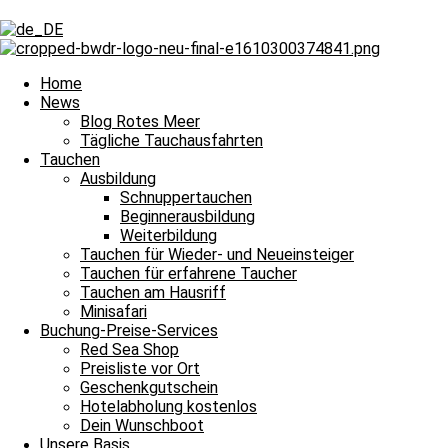
Schlagwort: J&M
Schlagwort: J&M
Home
News
Blog Rotes Meer
Schlagwort: J&M
Tägliche Tauchausfahrten
Tauchen
Ausbildung
Tägliche Tauchausfahrten
Schnuppertauchen
Beginnerausbildung
Eine Rotmeer-Sternschnecke am Sonntag
Weiterbildung
Tauchen für Wieder- und Neueinsteiger
Eine Rotmeer-Sternschnecke am Sonntag und damit heißt es Leinen lo
Tauchen für erfahrene Taucher
Tauchen am Hausriff
Weiterlesen »
Minisafari
26. Mai 2024
Keine Kommentare
Buchung-Preise-Services
Red Sea Shop
Impressum
Preisliste vor Ort
Datenschutz
Geschenkgutschein
Kontakt
Hotelabholung kostenlos
Stellenangebote / Jobsuche
Dein Wunschboot
Red Sea Partner
Unsere Basis