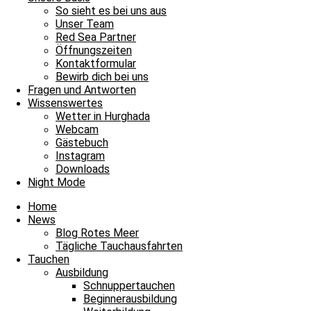
Red Sea Shop
So sieht es bei uns aus
Unser Team
News
Red Sea Partner
Unsere Basis
Öffnungszeiten
Tauchen
Kontaktformular
Fragen und Antworten
Bewirb dich bei uns
Envelope
Facebook
Youtube
Instagram
Fragen und Antworten
Wissenswertes
Blue Water Dive Resort
Wetter in Hurghada
Arabella/Arabia Azur Resorts
Webcam
0000 Hurghada / Red Sea / Egypt
Gästebuch
Tel: +20 122 312 6307
Instagram
Downloads
Night Mode
Home
News
Blog Rotes Meer
Tägliche Tauchausfahrten
Tauchen
Ausbildung
Schnuppertauchen
Beginnerausbildung