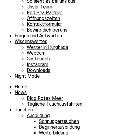
So sieht es bei uns aus
Unser Team
Red Sea Partner
Öffnungszeiten
Kontaktformular
Bewirb dich bei uns
Fragen und Antworten
Wissenswertes
Wetter in Hurghada
Webcam
Gästebuch
Instagram
Downloads
Night Mode
Home
News
Blog Rotes Meer
Tägliche Tauchausfahrten
Tauchen
Ausbildung
Schnuppertauchen
Beginnerausbildung
Weiterbildung