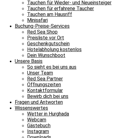
Tauchen für Wieder- und Neueinsteiger
Tauchen für erfahrene Taucher
Tauchen am Hausriff
Minisafari
Buchung-Preise-Services
Red Sea Shop
Preisliste vor Ort
Geschenkgutschein
Hotelabholung kostenlos
Dein Wunschboot
Unsere Basis
So sieht es bei uns aus
Unser Team
Red Sea Partner
Öffnungszeiten
Kontaktformular
Bewirb dich bei uns
Fragen und Antworten
Wissenswertes
Wetter in Hurghada
Webcam
Gästebuch
Instagram
Downloads