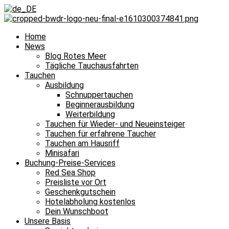
Home
News
Blog Rotes Meer
Tägliche Tauchausfahrten
Tauchen
Ausbildung
Schnuppertauchen
Beginnerausbildung
Weiterbildung
Tauchen für Wieder- und Neueinsteiger
Tauchen für erfahrene Taucher
Tauchen am Hausriff
Minisafari
Buchung-Preise-Services
Red Sea Shop
Preisliste vor Ort
Geschenkgutschein
Hotelabholung kostenlos
Dein Wunschboot
Unsere Basis