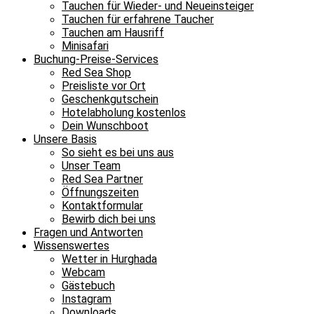
Tauchen für Wieder- und Neueinsteiger
Tauchen für erfahrene Taucher
Tauchen am Hausriff
Minisafari
Buchung-Preise-Services
Red Sea Shop
Preisliste vor Ort
Geschenkgutschein
Hotelabholung kostenlos
Dein Wunschboot
Unsere Basis
So sieht es bei uns aus
Unser Team
Red Sea Partner
Öffnungszeiten
Kontaktformular
Bewirb dich bei uns
Fragen und Antworten
Wissenswertes
Wetter in Hurghada
Webcam
Gästebuch
Instagram
Downloads