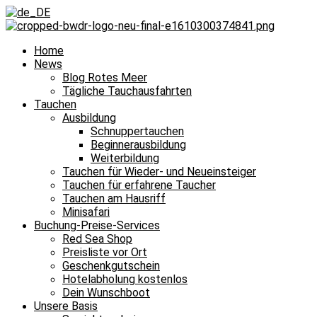
Home
News
Blog Rotes Meer
Tägliche Tauchausfahrten
Tauchen
Ausbildung
Schnuppertauchen
Beginnerausbildung
Weiterbildung
Tauchen für Wieder- und Neueinsteiger
Tauchen für erfahrene Taucher
Tauchen am Hausriff
Minisafari
Buchung-Preise-Services
Red Sea Shop
Preisliste vor Ort
Geschenkgutschein
Hotelabholung kostenlos
Dein Wunschboot
Unsere Basis