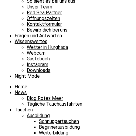
So sieht es bei uns aus
Unser Team
Red Sea Partner
Öffnungszeiten
Kontaktformular
Bewirb dich bei uns
Fragen und Antworten
Wissenswertes
Wetter in Hurghada
Webcam
Gästebuch
Instagram
Downloads
Night Mode
Home
News
Blog Rotes Meer
Tägliche Tauchausfahrten
Tauchen
Ausbildung
Schnuppertauchen
Beginnerausbildung
Weiterbildung