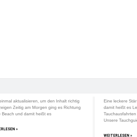
hgänge
hgänge
e
LICHE TAUCHAUSFAHRTEN
TÄGLICHE TAUC
tig am Morgen ging es
Eine lecker
htung Stone Beach
Tauchen
 einmal aktualisieren, um den Inhalt richtig
Eine leckere St
eigen Zeitig am Morgen ging es Richtung
damit heißt es Le
 Beach und damit heißt es
Tauchausfahrten
Unsere Tauchgui
ERLESEN »
WEITERLESEN »