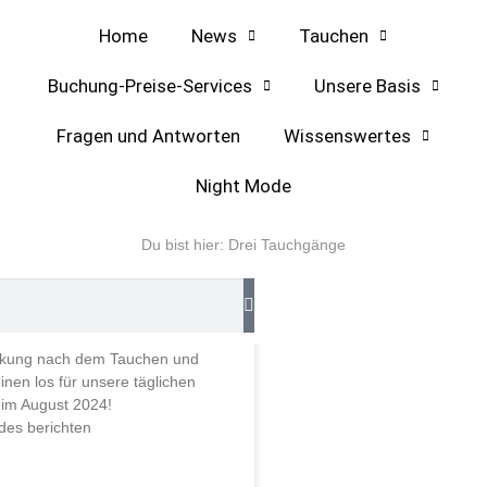
Home
News
Tauchen
Buchung-Preise-Services
Unsere Basis
Fragen und Antworten
Wissenswertes
Night Mode
HAUSFAHRTEN
Du bist hier:
Drei Tauchgänge
e Stärkung nach dem
ärkung nach dem Tauchen und
inen los für unsere täglichen
 im August 2024!
des berichten