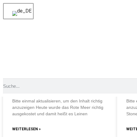
Schlagwort: Drei Tauc
Schlagwort: Drei Tauc
Schlagwort: Drei Tauchgäng
TÄGLICHE TAUCHAUSFAHRTEN
TÄG
Heute wurde das Rote Meer
Zei
richtig ausgekostet
Ric
Bitte einmal aktualisieren, um den Inhalt richtig
Bitte
anzuzeigen Heute wurde das Rote Meer richtig
anzuz
ausgekostet und damit heißt es Leinen
Stone
WEITERLESEN »
WEIT