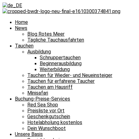
Home
News
Blog Rotes Meer
Tägliche Tauchausfahrten
Tauchen
Ausbildung
Schnuppertauchen
Beginnerausbildung
Weiterbildung
Tauchen für Wieder- und Neueinsteiger
Tauchen für erfahrene Taucher
Tauchen am Hausriff
Minisafari
Buchung-Preise-Services
Red Sea Shop
Preisliste vor Ort
Geschenkgutschein
Hotelabholung kostenlos
Dein Wunschboot
Unsere Basis