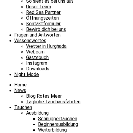
So sieht es bei uns aus
Unser Team
Red Sea Partner
Öffnungszeiten
Kontaktformular
Bewirb dich bei uns
Fragen und Antworten
Wissenswertes
Wetter in Hurghada
Webcam
Gästebuch
Instagram
Downloads
Night Mode
Home
News
Blog Rotes Meer
Tägliche Tauchausfahrten
Tauchen
Ausbildung
Schnuppertauchen
Beginnerausbildung
Weiterbildung