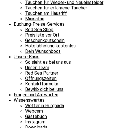
Tauchen für Wieder- und Neueinsteiger
Tauchen für erfahrene Taucher
Tauchen am Hausriff
Minisafari
Buchung-Preise-Services
Red Sea Shop
Preisliste vor Ort
Geschenkgutschein
Hotelabholung kostenlos
Dein Wunschboot
Unsere Basis
So sieht es bei uns aus
Unser Team
Red Sea Partner
Öffnungszeiten
Kontaktformular
Bewirb dich bei uns
Fragen und Antworten
Wissenswertes
Wetter in Hurghada
Webcam
Gästebuch
Instagram
Downloads