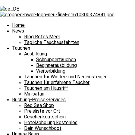
Schlagwort: Day
Schlagwort: Day
Home
News
Blog Rotes Meer
Schlagwort: Day
Tägliche Tauchausfahrten
Tauchen
Ausbildung
Tägliche Tauchausfahrten
Schnuppertauchen
Beginnerausbildung
Fröhlichen Wochenstart
Weiterbildung
Tauchen für Wieder- und Neueinsteiger
Fröhlichen Wochenstart und damit heißt es Leinen los für unsere täg
Tauchen für erfahrene Taucher
Tauchen am Hausriff
Weiterlesen »
Minisafari
4. März 2024
Keine Kommentare
Buchung-Preise-Services
Red Sea Shop
Impressum
Preisliste vor Ort
Datenschutz
Geschenkgutschein
Kontakt
Hotelabholung kostenlos
Stellenangebote / Jobsuche
Dein Wunschboot
Red Sea Partner
Unsere Basis