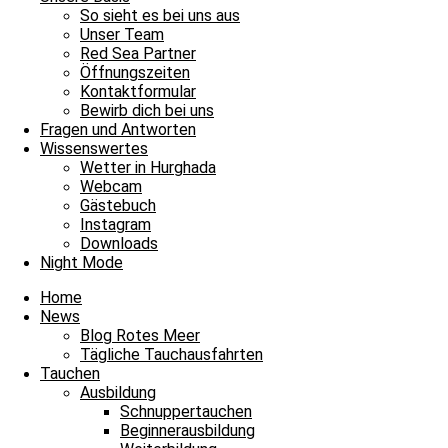
Red Sea Shop
So sieht es bei uns aus
Unser Team
News
Red Sea Partner
Unsere Basis
Öffnungszeiten
Tauchen
Kontaktformular
Fragen und Antworten
Bewirb dich bei uns
Envelope
Facebook
Youtube
Instagram
Fragen und Antworten
Wissenswertes
Blue Water Dive Resort
Wetter in Hurghada
Arabella/Arabia Azur Resorts
Webcam
0000 Hurghada / Red Sea / Egypt
Gästebuch
Tel: +20 122 312 6307
Instagram
Downloads
Night Mode
Home
News
Blog Rotes Meer
Tägliche Tauchausfahrten
Tauchen
Ausbildung
Schnuppertauchen
Beginnerausbildung