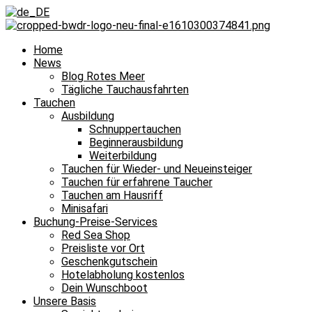
Home
News
Blog Rotes Meer
Tägliche Tauchausfahrten
Tauchen
Ausbildung
Schnuppertauchen
Beginnerausbildung
Weiterbildung
Tauchen für Wieder- und Neueinsteiger
Tauchen für erfahrene Taucher
Tauchen am Hausriff
Minisafari
Buchung-Preise-Services
Red Sea Shop
Preisliste vor Ort
Geschenkgutschein
Hotelabholung kostenlos
Dein Wunschboot
Unsere Basis