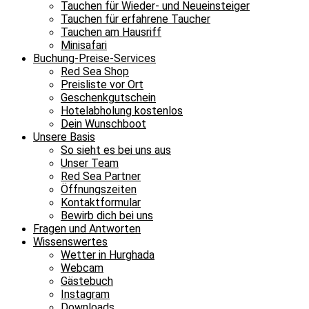
Tauchen für Wieder- und Neueinsteiger
Tauchen für erfahrene Taucher
Tauchen am Hausriff
Minisafari
Buchung-Preise-Services
Red Sea Shop
Preisliste vor Ort
Geschenkgutschein
Hotelabholung kostenlos
Dein Wunschboot
Unsere Basis
So sieht es bei uns aus
Unser Team
Red Sea Partner
Öffnungszeiten
Kontaktformular
Bewirb dich bei uns
Fragen und Antworten
Wissenswertes
Wetter in Hurghada
Webcam
Gästebuch
Instagram
Downloads