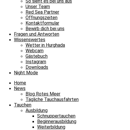
So sieht es bei uns aus
Unser Team
Red Sea Partner
Öffnungszeiten
Kontaktformular
Bewirb dich bei uns
Fragen und Antworten
Wissenswertes
Wetter in Hurghada
Webcam
Gästebuch
Instagram
Downloads
Night Mode
Home
News
Blog Rotes Meer
Tägliche Tauchausfahrten
Tauchen
Ausbildung
Schnuppertauchen
Beginnerausbildung
Weiterbildung