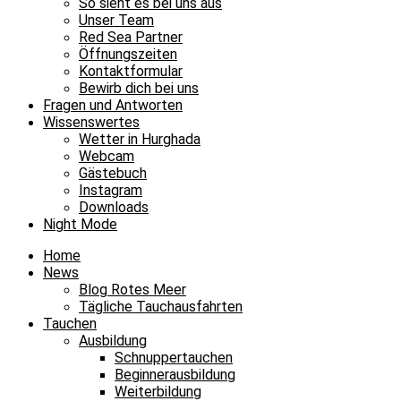
So sieht es bei uns aus
Unser Team
Red Sea Partner
Öffnungszeiten
Kontaktformular
Bewirb dich bei uns
Fragen und Antworten
Wissenswertes
Wetter in Hurghada
Webcam
Gästebuch
Instagram
Downloads
Night Mode
Home
News
Blog Rotes Meer
Tägliche Tauchausfahrten
Tauchen
Ausbildung
Schnuppertauchen
Beginnerausbildung
Weiterbildung