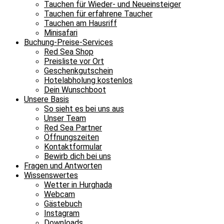
Tauchen für Wieder- und Neueinsteiger
Tauchen für erfahrene Taucher
Tauchen am Hausriff
Minisafari
Buchung-Preise-Services
Red Sea Shop
Preisliste vor Ort
Geschenkgutschein
Hotelabholung kostenlos
Dein Wunschboot
Unsere Basis
So sieht es bei uns aus
Unser Team
Red Sea Partner
Öffnungszeiten
Kontaktformular
Bewirb dich bei uns
Fragen und Antworten
Wissenswertes
Wetter in Hurghada
Webcam
Gästebuch
Instagram
Downloads