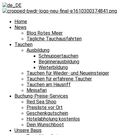
Home
News
Blog Rotes Meer
Tägliche Tauchausfahrten
Tauchen
Ausbildung
Schnuppertauchen
Beginnerausbildung
Weiterbildung
Tauchen für Wieder- und Neueinsteiger
Tauchen für erfahrene Taucher
Tauchen am Hausriff
Minisafari
Buchung-Preise-Services
Red Sea Shop
Preisliste vor Ort
Geschenkgutschein
Hotelabholung kostenlos
Dein Wunschboot
Unsere Basis