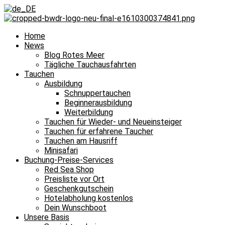
Home
News
Blog Rotes Meer
Tägliche Tauchausfahrten
Tauchen
Ausbildung
Schnuppertauchen
Beginnerausbildung
Weiterbildung
Tauchen für Wieder- und Neueinsteiger
Tauchen für erfahrene Taucher
Tauchen am Hausriff
Minisafari
Buchung-Preise-Services
Red Sea Shop
Preisliste vor Ort
Geschenkgutschein
Hotelabholung kostenlos
Dein Wunschboot
Unsere Basis