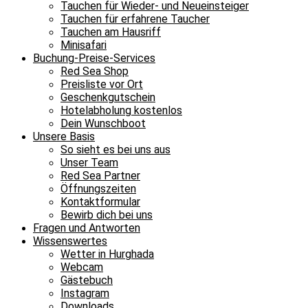
Tauchen für Wieder- und Neueinsteiger
Tauchen für erfahrene Taucher
Tauchen am Hausriff
Minisafari
Buchung-Preise-Services
Red Sea Shop
Preisliste vor Ort
Geschenkgutschein
Hotelabholung kostenlos
Dein Wunschboot
Unsere Basis
So sieht es bei uns aus
Unser Team
Red Sea Partner
Öffnungszeiten
Kontaktformular
Bewirb dich bei uns
Fragen und Antworten
Wissenswertes
Wetter in Hurghada
Webcam
Gästebuch
Instagram
Downloads