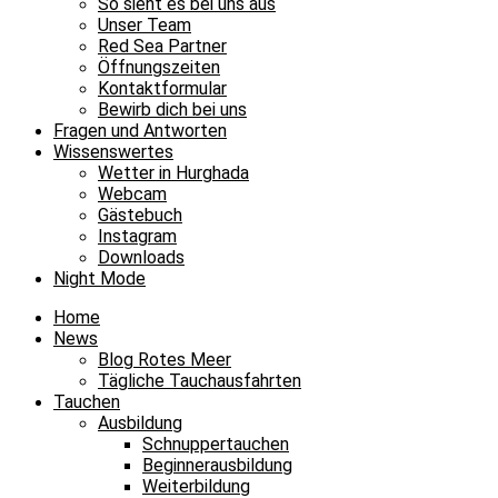
So sieht es bei uns aus
Unser Team
Red Sea Partner
Öffnungszeiten
Kontaktformular
Bewirb dich bei uns
Fragen und Antworten
Wissenswertes
Wetter in Hurghada
Webcam
Gästebuch
Instagram
Downloads
Night Mode
Home
News
Blog Rotes Meer
Tägliche Tauchausfahrten
Tauchen
Ausbildung
Schnuppertauchen
Beginnerausbildung
Weiterbildung