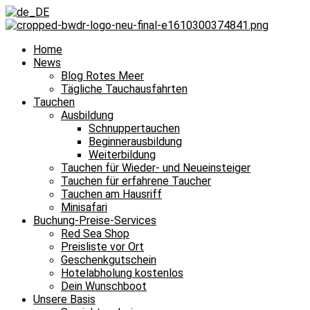
Home
News
Blog Rotes Meer
Tägliche Tauchausfahrten
Tauchen
Ausbildung
Schnuppertauchen
Beginnerausbildung
Weiterbildung
Tauchen für Wieder- und Neueinsteiger
Tauchen für erfahrene Taucher
Tauchen am Hausriff
Minisafari
Buchung-Preise-Services
Red Sea Shop
Preisliste vor Ort
Geschenkgutschein
Hotelabholung kostenlos
Dein Wunschboot
Unsere Basis