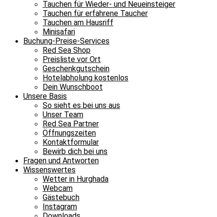
Tauchen für Wieder- und Neueinsteiger
Tauchen für erfahrene Taucher
Tauchen am Hausriff
Minisafari
Buchung-Preise-Services
Red Sea Shop
Preisliste vor Ort
Geschenkgutschein
Hotelabholung kostenlos
Dein Wunschboot
Unsere Basis
So sieht es bei uns aus
Unser Team
Red Sea Partner
Öffnungszeiten
Kontaktformular
Bewirb dich bei uns
Fragen und Antworten
Wissenswertes
Wetter in Hurghada
Webcam
Gästebuch
Instagram
Downloads