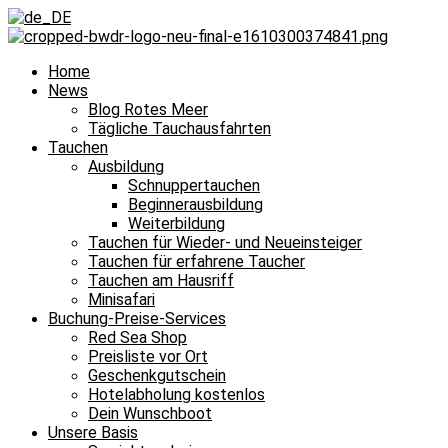
Home
News
Blog Rotes Meer
Tägliche Tauchausfahrten
Tauchen
Ausbildung
Schnuppertauchen
Beginnerausbildung
Weiterbildung
Tauchen für Wieder- und Neueinsteiger
Tauchen für erfahrene Taucher
Tauchen am Hausriff
Minisafari
Buchung-Preise-Services
Red Sea Shop
Preisliste vor Ort
Geschenkgutschein
Hotelabholung kostenlos
Dein Wunschboot
Unsere Basis