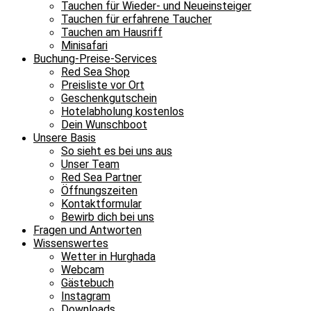
Tauchen für Wieder- und Neueinsteiger
Tauchen für erfahrene Taucher
Tauchen am Hausriff
Minisafari
Buchung-Preise-Services
Red Sea Shop
Preisliste vor Ort
Geschenkgutschein
Hotelabholung kostenlos
Dein Wunschboot
Unsere Basis
So sieht es bei uns aus
Unser Team
Red Sea Partner
Öffnungszeiten
Kontaktformular
Bewirb dich bei uns
Fragen und Antworten
Wissenswertes
Wetter in Hurghada
Webcam
Gästebuch
Instagram
Downloads