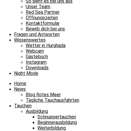
So sieht es bei uns aus
Unser Team
Red Sea Partner
Öffnungszeiten
Kontaktformular
Bewirb dich bei uns
Fragen und Antworten
Wissenswertes
Wetter in Hurghada
Webcam
Gästebuch
Instagram
Downloads
Night Mode
Home
News
Blog Rotes Meer
Tägliche Tauchausfahrten
Tauchen
Ausbildung
Schnuppertauchen
Beginnerausbildung
Weiterbildung