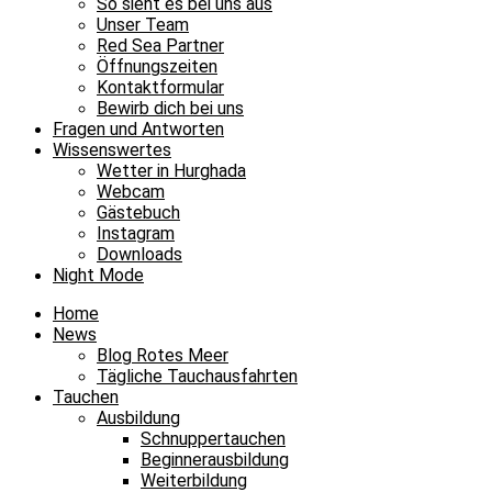
So sieht es bei uns aus
Unser Team
Red Sea Partner
Öffnungszeiten
Kontaktformular
Bewirb dich bei uns
Fragen und Antworten
Wissenswertes
Wetter in Hurghada
Webcam
Gästebuch
Instagram
Downloads
Night Mode
Home
News
Blog Rotes Meer
Tägliche Tauchausfahrten
Tauchen
Ausbildung
Schnuppertauchen
Beginnerausbildung
Weiterbildung