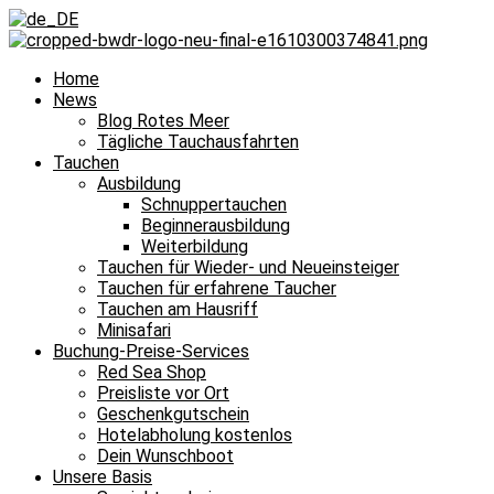
Home
News
Blog Rotes Meer
Tägliche Tauchausfahrten
Tauchen
Ausbildung
Schnuppertauchen
Beginnerausbildung
Weiterbildung
Tauchen für Wieder- und Neueinsteiger
Tauchen für erfahrene Taucher
Tauchen am Hausriff
Minisafari
Buchung-Preise-Services
Red Sea Shop
Preisliste vor Ort
Geschenkgutschein
Hotelabholung kostenlos
Dein Wunschboot
Unsere Basis