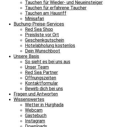
Tauchen für Wieder- und Neueinsteiger
Tauchen für erfahrene Taucher
Tauchen am Hausriff
Minisafari
Buchung-Preise-Services
Red Sea Shop
Preisliste vor Ort
Geschenkgutschein
Hotelabholung kostenlos
Dein Wunschboot
Unsere Basis
So sieht es bei uns aus
Unser Team
Red Sea Partner
Öffnungszeiten
Kontaktformular
Bewirb dich bei uns
Fragen und Antworten
Wissenswertes
Wetter in Hurghada
Webcam
Gästebuch
Instagram
Downloads