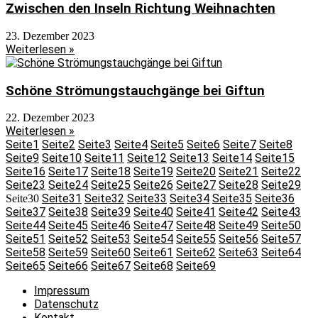
Zwischen den Inseln Richtung Weihnachten
23. Dezember 2023
Weiterlesen »
Schöne Strömungstauchgänge bei Giftun
22. Dezember 2023
Weiterlesen »
Seite
1
Seite
2
Seite
3
Seite
4
Seite
5
Seite
6
Seite
7
Seite
8
Seite
9
Seite
10
Seite
11
Seite
12
Seite
13
Seite
14
Seite
15
Seite
16
Seite
17
Seite
18
Seite
19
Seite
20
Seite
21
Seite
22
Seite
23
Seite
24
Seite
25
Seite
26
Seite
27
Seite
28
Seite
29
Seite
31
Seite
32
Seite
33
Seite
34
Seite
35
Seite
36
Seite
30
Seite
37
Seite
38
Seite
39
Seite
40
Seite
41
Seite
42
Seite
43
Seite
44
Seite
45
Seite
46
Seite
47
Seite
48
Seite
49
Seite
50
Seite
51
Seite
52
Seite
53
Seite
54
Seite
55
Seite
56
Seite
57
Seite
58
Seite
59
Seite
60
Seite
61
Seite
62
Seite
63
Seite
64
Seite
65
Seite
66
Seite
67
Seite
68
Seite
69
Impressum
Datenschutz
Kontakt