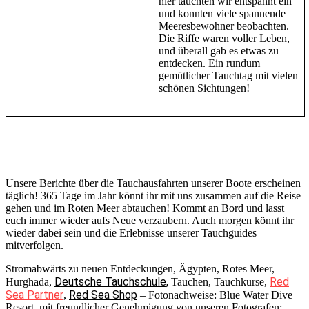
hier tauchten wir entspannt ein
und konnten viele spannende
Meeresbewohner beobachten.
Die Riffe waren voller Leben,
und überall gab es etwas zu
entdecken. Ein rundum
gemütlicher Tauchtag mit vielen
schönen Sichtungen!
Unsere Berichte über die Tauchausfahrten unserer Boote erscheinen
täglich! 365 Tage im Jahr könnt ihr mit uns zusammen auf die Reise
gehen und im Roten Meer abtauchen! Kommt an Bord und lasst
euch immer wieder aufs Neue verzaubern. Auch morgen könnt ihr
wieder dabei sein und die Erlebnisse unserer Tauchguides
mitverfolgen.
Stromabwärts zu neuen Entdeckungen, Ägypten, Rotes Meer,
Deutsche Tauchschule,
Red
Hurghada,
Tauchen, Tauchkurse,
Sea Partner
Red Sea Shop
,
– Fotonachweise: Blue Water Dive
Resort, mit freundlicher Genehmigung von unseren Fotografen: