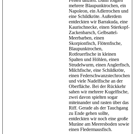
Felsen tanzten. Dann folgten
mehrere Blaupunktrochen, ein
Napoleon, ein Adlerrochen und
eine Schildkröte. Außerdem
entdeckten wir Barrakuda, eine
Kaurischnecke, einen Stierkopf-
Zackenbarsch, Gelbsattel-
Meerbarben, einen
Skorpionfisch, Flötenfische,
Blaupunktrochen,
Rotfeuerfische in kleinen
Spalten und Höhlen, einen
Strudelwurm, einen Anglerfisch,
Milchfische, eine Schildkröte,
einen Federschwanzstechrochen
und viele Nadelfische an der
Oberfläche. Bei der Rückkehr
sahen wir mehrere Kugelfische,
zwei davon spielten sogar
miteinander und rasten über das
Riff. Gerade als der Tauchgang
zu Ende gehen sollte,
entdeckten wir noch eine große
Muräne am Meeresboden sowie
einen Fledermausfisch.