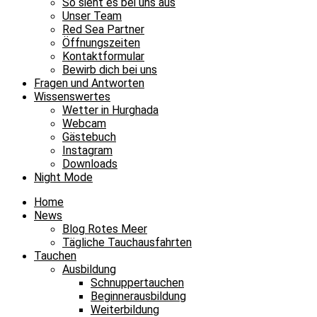
So sieht es bei uns aus
Unser Team
Red Sea Partner
Öffnungszeiten
Kontaktformular
Bewirb dich bei uns
Fragen und Antworten
Wissenswertes
Wetter in Hurghada
Webcam
Gästebuch
Instagram
Downloads
Night Mode
Home
News
Blog Rotes Meer
Tägliche Tauchausfahrten
Tauchen
Ausbildung
Schnuppertauchen
Beginnerausbildung
Weiterbildung