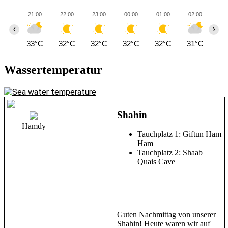
21:00
22:00
23:00
00:00
01:00
02:00
03
‹
›
33°C
32°C
32°C
32°C
32°C
31°C
31
Wassertemperatur
Shahin
Hamdy
Tauchplatz 1: Giftun Ham
Ham
Tauchplatz 2: Shaab
Quais Cave
Guten Nachmittag von unserer
Shahin! Heute waren wir auf