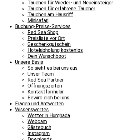
Tauchen für Wieder- und Neueinsteiger
Tauchen für erfahrene Taucher
Tauchen am Hausriff
Minisafari
Buchung-Preise-Services
Red Sea Shop
Preisliste vor Ort
Geschenkgutschein
Hotelabholung kostenlos
Dein Wunschboot
Unsere Basis
So sieht es bei uns aus
Unser Team
Red Sea Partner
Öffnungszeiten
Kontaktformular
Bewirb dich bei uns
Fragen und Antworten
Wissenswertes
Wetter in Hurghada
Webcam
Gästebuch
Instagram
Downloads