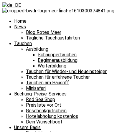
Home
News
Blog Rotes Meer
Tägliche Tauchausfahrten
Tauchen
Ausbildung
Schnuppertauchen
Beginnerausbildung
Weiterbildung
Tauchen für Wieder- und Neueinsteiger
Tauchen für erfahrene Taucher
Tauchen am Hausriff
Minisafari
Buchung-Preise-Services
Red Sea Shop
Preisliste vor Ort
Geschenkgutschein
Hotelabholung kostenlos
Dein Wunschboot
Unsere Basis