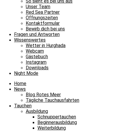
So sieht es bei uns aus
Unser Team
Red Sea Partner
Öffnungszeiten
Kontaktformular
Bewirb dich bei uns
Fragen und Antworten
Wissenswertes
Wetter in Hurghada
Webcam
Gästebuch
Instagram
Downloads
Night Mode
Home
News
Blog Rotes Meer
Tägliche Tauchausfahrten
Tauchen
Ausbildung
Schnuppertauchen
Beginnerausbildung
Weiterbildung