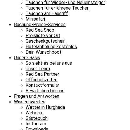
Tauchen für Wieder- und Neueinsteiger
Tauchen für erfahrene Taucher
Tauchen am Hausriff
Minisafari
Buchung-Preise-Services
Red Sea Shop
Preisliste vor Ort
Geschenkgutschein
Hotelabholung kostenlos
Dein Wunschboot
Unsere Basis
So sieht es bei uns aus
Unser Team
Red Sea Partner
Öffnungszeiten
Kontaktformular
Bewirb dich bei uns
Fragen und Antworten
Wissenswertes
Wetter in Hurghada
Webcam
Gästebuch
Instagram
Downloads