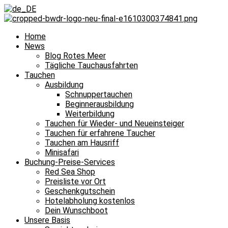
Home
News
Blog Rotes Meer
Tägliche Tauchausfahrten
Tauchen
Ausbildung
Schnuppertauchen
Beginnerausbildung
Weiterbildung
Tauchen für Wieder- und Neueinsteiger
Tauchen für erfahrene Taucher
Tauchen am Hausriff
Minisafari
Buchung-Preise-Services
Red Sea Shop
Preisliste vor Ort
Geschenkgutschein
Hotelabholung kostenlos
Dein Wunschboot
Unsere Basis