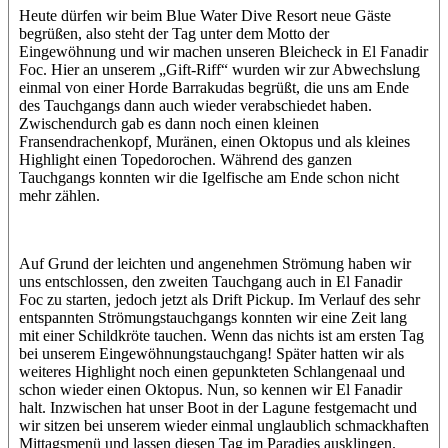
Heute dürfen wir beim Blue Water Dive Resort neue Gäste
begrüßen, also steht der Tag unter dem Motto der
Eingewöhnung und wir machen unseren Bleicheck in El Fanadir
Foc. Hier an unserem „Gift-Riff“ wurden wir zur Abwechslung
einmal von einer Horde Barrakudas begrüßt, die uns am Ende
des Tauchgangs dann auch wieder verabschiedet haben.
Zwischendurch gab es dann noch einen kleinen
Fransendrachenkopf, Muränen, einen Oktopus und als kleines
Highlight einen Topedorochen. Während des ganzen
Tauchgangs konnten wir die Igelfische am Ende schon nicht
mehr zählen.
Auf Grund der leichten und angenehmen Strömung haben wir
uns entschlossen, den zweiten Tauchgang auch in El Fanadir
Foc zu starten, jedoch jetzt als Drift Pickup. Im Verlauf des sehr
entspannten Strömungstauchgangs konnten wir eine Zeit lang
mit einer Schildkröte tauchen. Wenn das nichts ist am ersten Tag
bei unserem Eingewöhnungstauchgang! Später hatten wir als
weiteres Highlight noch einen gepunkteten Schlangenaal und
schon wieder einen Oktopus. Nun, so kennen wir El Fanadir
halt. Inzwischen hat unser Boot in der Lagune festgemacht und
wir sitzen bei unserem wieder einmal unglaublich schmackhaften
Mittagsmenü und lassen diesen Tag im Paradies ausklingen.