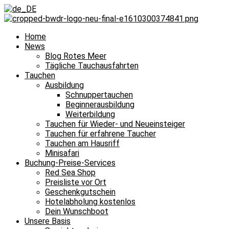
Home
News
Blog Rotes Meer
Tägliche Tauchausfahrten
Tauchen
Ausbildung
Schnuppertauchen
Beginnerausbildung
Weiterbildung
Tauchen für Wieder- und Neueinsteiger
Tauchen für erfahrene Taucher
Tauchen am Hausriff
Minisafari
Buchung-Preise-Services
Red Sea Shop
Preisliste vor Ort
Geschenkgutschein
Hotelabholung kostenlos
Dein Wunschboot
Unsere Basis