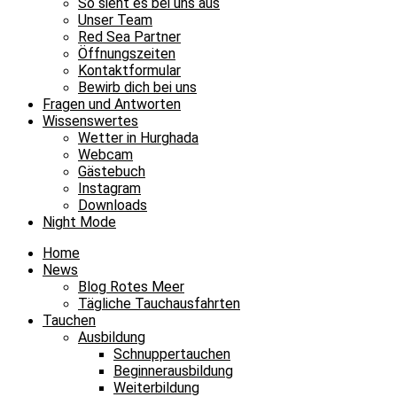
So sieht es bei uns aus
Unser Team
Red Sea Partner
Öffnungszeiten
Kontaktformular
Bewirb dich bei uns
Fragen und Antworten
Wissenswertes
Wetter in Hurghada
Webcam
Gästebuch
Instagram
Downloads
Night Mode
Home
News
Blog Rotes Meer
Tägliche Tauchausfahrten
Tauchen
Ausbildung
Schnuppertauchen
Beginnerausbildung
Weiterbildung