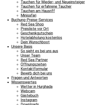
Tauchen für Wieder- und Neueinsteiger
Tauchen für erfahrene Taucher
Tauchen am Hausriff
Minisafari
Buchung-Preise-Services
Red Sea Shop
Preisliste vor Ort
Geschenkgutschein
Hotelabholung kostenlos
Dein Wunschboot
Unsere Basis
So sieht es bei uns aus
Unser Team
Red Sea Partner
Öffnungszeiten
Kontaktformular
Bewirb dich bei uns
Fragen und Antworten
Wissenswertes
Wetter in Hurghada
Webcam
Gästebuch
Instagram
Downloads