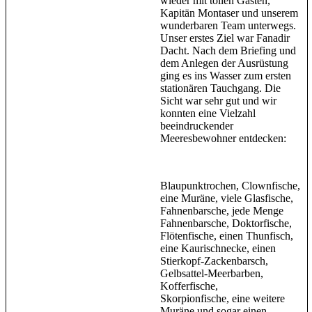
wieder mit tollen Gästen,
Kapitän Montaser und unserem
wunderbaren Team unterwegs.
Unser erstes Ziel war Fanadir
Dacht. Nach dem Briefing und
dem Anlegen der Ausrüstung
ging es ins Wasser zum ersten
stationären Tauchgang. Die
Sicht war sehr gut und wir
konnten eine Vielzahl
beeindruckender
Meeresbewohner entdecken:
Blaupunktrochen, Clownfische,
eine Muräne, viele Glasfische,
Fahnenbarsche, jede Menge
Fahnenbarsche, Doktorfische,
Flötenfische, einen Thunfisch,
eine Kaurischnecke, einen
Stierkopf-Zackenbarsch,
Gelbsattel-Meerbarben,
Kofferfische,
Skorpionfische, eine weitere
Muräne und sogar einen