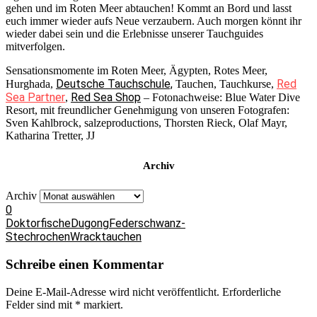
gehen und im Roten Meer abtauchen! Kommt an Bord und lasst
euch immer wieder aufs Neue verzaubern. Auch morgen könnt ihr
wieder dabei sein und die Erlebnisse unserer Tauchguides
mitverfolgen.
Sensationsmomente im Roten Meer, Ägypten, Rotes Meer,
Deutsche Tauchschule,
Red
Hurghada,
Tauchen, Tauchkurse,
Sea Partner
Red Sea Shop
,
– Fotonachweise: Blue Water Dive
Resort, mit freundlicher Genehmigung von unseren Fotografen:
Sven Kahlbrock, salzeproductions, Thorsten Rieck, Olaf Mayr,
Katharina Tretter, JJ
Archiv
Archiv
0
Doktorfische
Dugong
Federschwanz-
Stechrochen
Wracktauchen
Schreibe einen Kommentar
Deine E-Mail-Adresse wird nicht veröffentlicht.
Erforderliche
Felder sind mit
*
markiert.