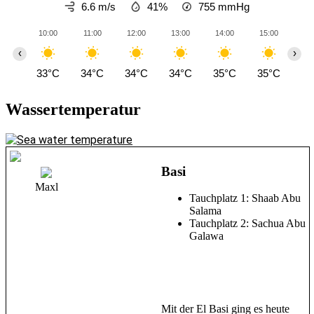
6.6 m/s
41%
755
mmHg
10:00
11:00
12:00
13:00
14:00
15:00
16
‹
›
33°C
34°C
34°C
34°C
35°C
35°C
34
Wassertemperatur
Basi
Maxl
Tauchplatz 1: Shaab Abu
Salama
Tauchplatz 2: Sachua Abu
Galawa
Mit der El Basi ging es heute