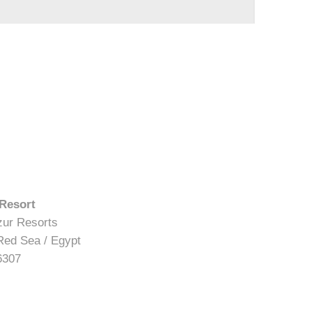
 Resort
zur Resorts
Red Sea / Egypt
6307