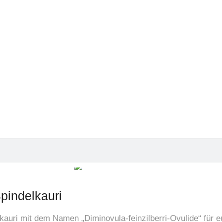
blick
 PARTner Quiz: Spinde
27.04.2021
pindelkauri
auri mit dem Namen „Diminovula-feinzilberri-Ovulide“ für eu