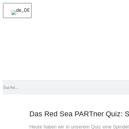
Voriger
News und Wissenswertes: Unser Rück
Nächster
Happy Birthday lieber Michael
Red Sea
Das Red Sea PARTner Quiz: S
Heute haben wir in unserem Quiz eine Spindelk