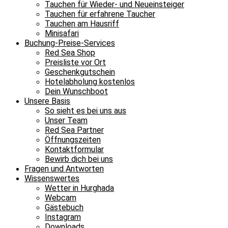
Tauchen für Wieder- und Neueinsteiger
Tauchen für erfahrene Taucher
Tauchen am Hausriff
Minisafari
Buchung-Preise-Services
Red Sea Shop
Preisliste vor Ort
Geschenkgutschein
Hotelabholung kostenlos
Dein Wunschboot
Unsere Basis
So sieht es bei uns aus
Unser Team
Red Sea Partner
Öffnungszeiten
Kontaktformular
Bewirb dich bei uns
Fragen und Antworten
Wissenswertes
Wetter in Hurghada
Webcam
Gästebuch
Instagram
Downloads