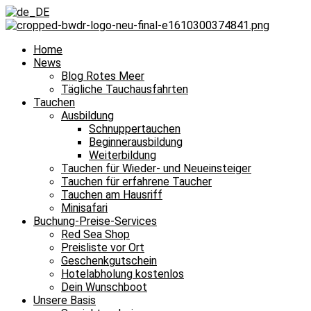
Home
News
Blog Rotes Meer
Tägliche Tauchausfahrten
Tauchen
Ausbildung
Schnuppertauchen
Beginnerausbildung
Weiterbildung
Tauchen für Wieder- und Neueinsteiger
Tauchen für erfahrene Taucher
Tauchen am Hausriff
Minisafari
Buchung-Preise-Services
Red Sea Shop
Preisliste vor Ort
Geschenkgutschein
Hotelabholung kostenlos
Dein Wunschboot
Unsere Basis