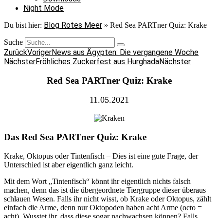
Night Mode
Blog Rotes Meer
Du bist hier:
»
Red Sea PARTner Quiz: Krake
Suche
Zurück
Voriger
News aus Ägypten: Die vergangene Woche
Nächster
Fröhliches Zuckerfest aus Hurghada
Nächster
Red Sea PARTner Quiz: Krake
11.05.2021
Das Red Sea PARTner Quiz: Krake
Krake, Oktopus oder Tintenfisch – Dies ist eine gute Frage, der
Unterschied ist aber eigentlich ganz leicht.
Mit dem Wort „Tintenfisch“ könnt ihr eigentlich nichts falsch
machen, denn das ist die übergeordnete Tiergruppe dieser überaus
schlauen Wesen. Falls ihr nicht wisst, ob Krake oder Oktopus, zählt
einfach die Arme, denn nur Oktopoden haben acht Arme (octo =
acht). Wusstet ihr, dass diese sogar nachwachsen können? Falls