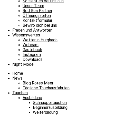
So sieht es bei uns aus
Unser Team
Red Sea Partner
Öffnungszeiten
Kontaktformular
Bewirb dich bei uns
Fragen und Antworten
Wissenswertes
Wetter in Hurghada
Webcam
Gästebuch
Instagram
Downloads
Night Mode
Home
News
Blog Rotes Meer
Tägliche Tauchausfahrten
Tauchen
Ausbildung
Schnuppertauchen
Beginnerausbildung
Weiterbildung