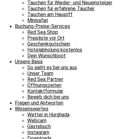
Tauchen für Wieder- und Neueinsteiger
Tauchen für erfahrene Taucher
Tauchen am Hausriff
Minisafari
Buchung-Preise-Services
Red Sea Shop
Preisliste vor Ort
Geschenkgutschein
Hotelabholung kostenlos
Dein Wunschboot
Unsere Basis
So sieht es bei uns aus
Unser Team
Red Sea Partner
Öffnungszeiten
Kontaktformular
Bewirb dich bei uns
Fragen und Antworten
Wissenswertes
Wetter in Hurghada
Webcam
Gästebuch
Instagram
Downloads