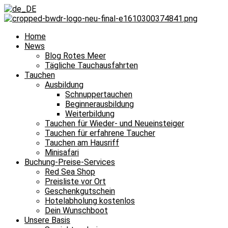
Home
News
Blog Rotes Meer
Tägliche Tauchausfahrten
Tauchen
Ausbildung
Schnuppertauchen
Beginnerausbildung
Weiterbildung
Tauchen für Wieder- und Neueinsteiger
Tauchen für erfahrene Taucher
Tauchen am Hausriff
Minisafari
Buchung-Preise-Services
Red Sea Shop
Preisliste vor Ort
Geschenkgutschein
Hotelabholung kostenlos
Dein Wunschboot
Unsere Basis