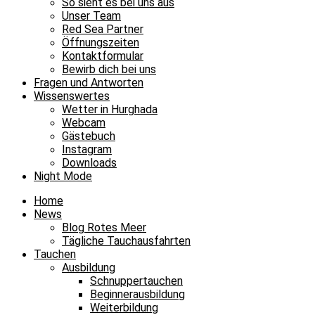
So sieht es bei uns aus
Unser Team
Red Sea Partner
Öffnungszeiten
Kontaktformular
Bewirb dich bei uns
Fragen und Antworten
Wissenswertes
Wetter in Hurghada
Webcam
Gästebuch
Instagram
Downloads
Night Mode
Home
News
Blog Rotes Meer
Tägliche Tauchausfahrten
Tauchen
Ausbildung
Schnuppertauchen
Beginnerausbildung
Weiterbildung