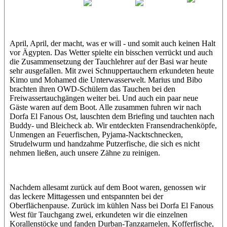
Kimo & Mohamed
Maiks
Marius
Bibo
xKimo & Mohamed
April, April, der macht, was er will - und somit auch keinen Halt
vor Ägypten. Das Wetter spielte ein bisschen verrückt und auch
die Zusammensetzung der Tauchlehrer auf der Basi war heute
sehr ausgefallen. Mit zwei Schnuppertauchern erkundeten heute
Kimo und Mohamed die Unterwasserwelt. Marius und Bibo
brachten ihren OWD-Schülern das Tauchen bei den
Freiwassertauchgängen weiter bei. Und auch ein paar neue
Gäste waren auf dem Boot. Alle zusammen fuhren wir nach
Dorfa El Fanous Ost, lauschten dem Briefing und tauchten nach
Buddy- und Bleicheck ab. Wir entdeckten Fransendrachenköpfe,
Unmengen an Feuerfischen, Pyjama-Nacktschnecken,
Strudelwurm und handzahme Putzerfische, die sich es nicht
nehmen ließen, auch unsere Zähne zu reinigen.
Nachdem allesamt zurück auf dem Boot waren, genossen wir
das leckere Mittagessen und entspannten bei der
Oberflächenpause. Zurück im kühlen Nass bei Dorfa El Fanous
West für Tauchgang zwei, erkundeten wir die einzelnen
Korallenstöcke und fanden Durban-Tanzgarnelen, Kofferfische,