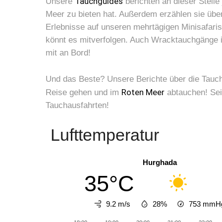
Tauchguides
Unsere
berichten an dieser Stell
Meer zu bieten hat. Außerdem erzählen sie übe
Erlebnisse auf unseren mehrtägigen Minisafaris
könnt es mitverfolgen. Auch Wracktauchgänge 
mit an Bord!
Und das Beste? Unsere Berichte über die Tauch
Roten Meer
Reise gehen und im
abtauchen! Sei
Tauchausfahrten!
Lufttemperatur
Hurghada
35°C
9.2 m/s
28%
753
mmH