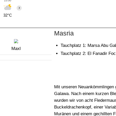
23:00
00:00
01:00
02:00
03:00
04:00
05:00
›
32°C
32°C
31°C
31°C
30°C
30°C
30°C
Masria
Tauchplatz 1: Marsa Abu Ga
Maxl
Tauchplatz 2: El Fanadir Foc
Mit unseren Neuankömmlingen 
Galawa. Nach einem kurzen Ble
wurden wir von acht Fledermaus
Buckeldrachenkopf, einer Vari
Muränen und einem gechillten 