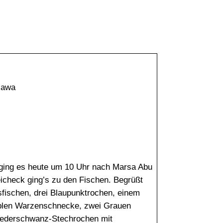
06:00
07:00
08:00
09:00
10:00
11:00
12:00
29°C
28°C
30°C
32°C
34°C
35°C
35°C
lawa
ging es heute um 10 Uhr nach Marsa Abu
icheck ging’s zu den Fischen. Begrüßt
fischen, drei Blaupunktrochen, einem
ablen Warzenschnecke, zwei Grauen
Federschwanz-Stechrochen mit