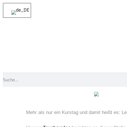
Voriger
Mit frischem Wind in den Montag
Nächster
Ein winterlich schöner Tauchgang am 
Mehr als nur ein K
Mehr als nur ein Kurstag und damit heißt es: L