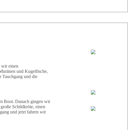
36° |
26°
Tauchboot:
El Noras
 wir einen
 Muränen und Kugelfische,
er Tauchgang und die
Tauchguides:
Hamdy
em Boot. Danach gingen wir
roße Schildkröte, einen
ang und jetzt fahren wir
Julian