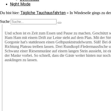
kühle Nass. Die gechillte Schildkröte ist wohl am Schlafen und steh
Night Mode
das große Ganze auf uns wirken zu lassen. Ein Schwarm Einflecksc
Perlenseestern, einen Gepunkteten Igelfisch und einige Riesenmu
Tägliche Tauchausfahrten
Du bist hier:
»
In Windeseile gings zu de
Meerbrassen, zwei Fledermausfische und einen Korallenwächter sic
Suche
Und schon ist es Zeit zum Essen und Pause zu machen. Geschützt sc
Ham Ham mit einem Drift zur Leine steht auf dem Plan. Mit der S
Gorgonie hat's stattdessen einen Gelbpunktstrudelwurm. Süß! Bei d
Richtung Plateau treiben lassen. Drei Rundkopf-Fledermausfische 
Schwanz einer Riesenmuräne auf einem langen Stein aussieht, ist ei
der Maske vorbei. So schnell, dass die Gäste weiter hinten nur noc
ausklingen zu lassen.