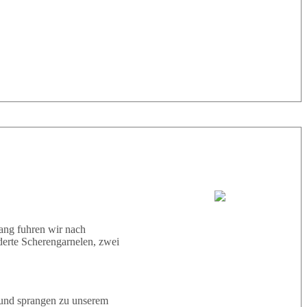
36° |
26°
Tauchboot:
Albatros
ang fuhren wir nach
derte Scherengarnelen, zwei
Tauchguides:
 und sprangen zu unserem
Luisa