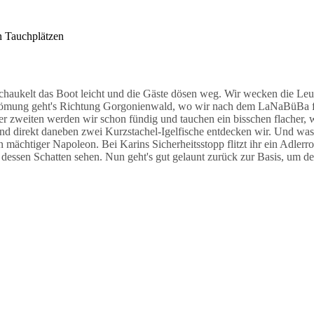
t uns Model für Fotos. Über dem schönen Korallengarten lassen wir uns
hnapper blickt uns an der Riffkante entgegen und auf dem Weg zum H
ränen, zwei davon schwimmen direkt vor unserer Nase vorbei. Auch ei
n Tauchplätzen
hten wir.
haukelt das Boot leicht und die Gäste dösen weg. Wir wecken die Leute
trömung geht's Richtung Gorgonienwald, wo wir nach dem LaNaBüBa fo
er zweiten werden wir schon fündig und tauchen ein bisschen flacher,
und direkt daneben zwei Kurzstachel-Igelfische entdecken wir. Und wa
n mächtiger Napoleon. Bei Karins Sicherheitsstopp flitzt ihr ein Adler
h dessen Schatten sehen. Nun geht's gut gelaunt zurück zur Basis, um 