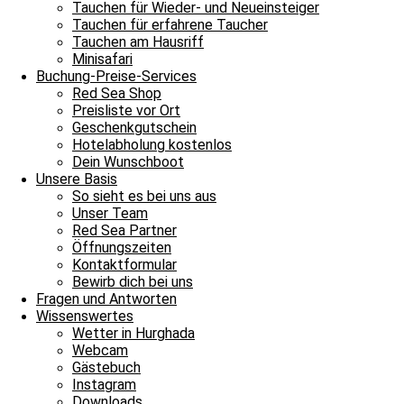
Tauchen für Wieder- und Neueinsteiger
Tauchen für erfahrene Taucher
Tauchen am Hausriff
Minisafari
Buchung-Preise-Services
Red Sea Shop
Preisliste vor Ort
Geschenkgutschein
Hotelabholung kostenlos
Dein Wunschboot
Unsere Basis
So sieht es bei uns aus
Unser Team
Red Sea Partner
Öffnungszeiten
Kontaktformular
Bewirb dich bei uns
Ganztagesfahrt
Fragen und Antworten
Wissenswertes
Wetter in Hurghada
Tauchplatz 1: Shaab Sabina
Webcam
Tauchplatz 2: Giftun Ham Ham
Gästebuch
Instagram
Auch heute heißt es: Verstecken spielen vor dem Wind. Wir entsche
Downloads