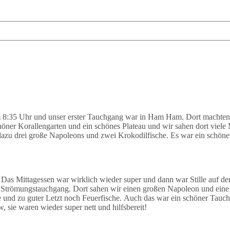
 8:35 Uhr und unser erster Tauchgang war in Ham Ham. Dort machten
ner Korallengarten und ein schönes Plateau und wir sahen dort viele
, dazu drei große Napoleons und zwei Krokodilfische. Es war ein schön
as Mittagessen war wirklich wieder super und dann war Stille auf d
trömungstauchgang. Dort sahen wir einen großen Napoleon und eine g
und zu guter Letzt noch Feuerfische. Auch das war ein schöner Tauchg
sie waren wieder super nett und hilfsbereit!