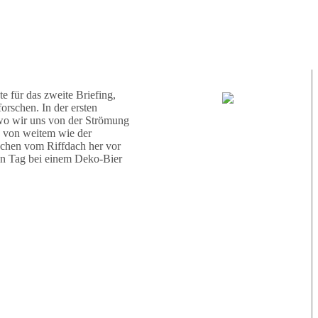
 treiben, Zeit für Fotos und
allenbad sehen wir einen
ne Menge Doppelband-
Tauchguides:
Karin
 für das zweite Briefing,
rschen. In der ersten
Mirjam
 wo wir uns von der Strömung
s von weitem wie der
rochen vom Riffdach her vor
den Tag bei einem Deko-Bier