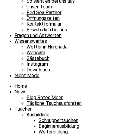
So sieht es bei uns aus
Unser Team
Red Sea Partner
Öffnungszeiten
Kontaktformular
Bewirb dich bei uns
Fragen und Antworten
Wissenswertes
Wetter in Hurghada
Webcam
Gästebuch
Instagram
Downloads
Night Mode
Home
News
Blog Rotes Meer
Tägliche Tauchausfahrten
Tauchen
Ausbildung
Schnuppertauchen
Beginnerausbildung
Weiterbildung