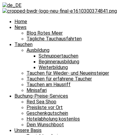
Home
News
Blog Rotes Meer
Tägliche Tauchausfahrten
Tauchen
Ausbildung
Schnuppertauchen
Beginnerausbildung
Weiterbildung
Tauchen für Wieder- und Neueinsteiger
Tauchen für erfahrene Taucher
Tauchen am Hausriff
Minisafari
Buchung-Preise-Services
Red Sea Shop
Preisliste vor Ort
Geschenkgutschein
Hotelabholung kostenlos
Dein Wunschboot
Unsere Basis