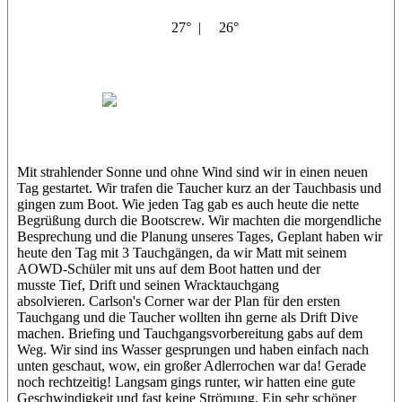
27° |
26°
El Basi
Ahmed
Matt
Mit strahlender Sonne und ohne Wind sind wir in einen neuen
Tag gestartet. Wir trafen die Taucher kurz an der Tauchbasis und
gingen zum Boot. Wie jeden Tag gab es auch heute die nette
Begrüßung durch die Bootscrew. Wir machten die morgendliche
Besprechung und die Planung unseres Tages, Geplant haben wir
heute den Tag mit 3 Tauchgängen, da wir Matt mit seinem
AOWD-Schüler mit uns auf dem Boot hatten und der
musste Tief, Drift und seinen Wracktauchgang
absolvieren. Carlson's Corner war der Plan für den ersten
Tauchgang und die Taucher wollten ihn gerne als Drift Dive
machen. Briefing und Tauchgangsvorbereitung gabs auf dem
Weg. Wir sind ins Wasser gesprungen und haben einfach nach
unten geschaut, wow, ein großer Adlerrochen war da! Gerade
noch rechtzeitig! Langsam gings runter, wir hatten eine gute
Geschwindigkeit und fast keine Strömung. Ein sehr schöner