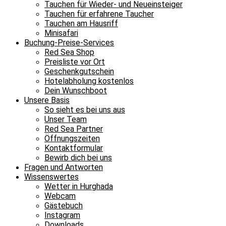
Tauchen für Wieder- und Neueinsteiger
Tauchen für erfahrene Taucher
Tauchen am Hausriff
Minisafari
Buchung-Preise-Services
Red Sea Shop
Preisliste vor Ort
Geschenkgutschein
Hotelabholung kostenlos
Dein Wunschboot
Unsere Basis
So sieht es bei uns aus
Unser Team
Red Sea Partner
Öffnungszeiten
Kontaktformular
Bewirb dich bei uns
Fragen und Antworten
Wissenswertes
Wetter in Hurghada
Webcam
Gästebuch
Instagram
Downloads