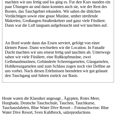
machten wir uns fertig und los ging es. Fur den Kurs standen ein
paar Übungen an und dann konnten auch sie, wie der Rest des
Bootes, das Tauchgebiet erkunden. Wir sahen die üblichen
Verdächtigen sowie eine graue Muräne, umher streifende
Makrelen, Großaugen-Straßenkehrer und ganz viele Füsiliere.
Dann war die Luft langsam aufgebraucht und wir tauchten auf.
An Bord wurde dann das Essen serviert, gefolgt von einer
kleinen Pause. Dann wechselten wir die Location. In Fanadir
Dacht machten wir uns erneut fertig und tauchten ab. Unterwegs
sahen wir viele Füsiliere, eine Rußkopfmuräne, zwei
Gelbmaulmuränen, Gebänderte Scherengarnelen, Glasgarnelen,
Hohlkreuzgarnelen und zum Schluss zogen noch vier Delfine an
uns vorbei. Nach diesen Erlebnissen beendeten wir gut gelaunt
den Tauchgang und fuhren zurück zur Basis.
Heute waren die Klassiker angesagt , Ägypten, Rotes Meer,
Hurghada, Deutsche Tauchschule, Tauchen, Tauchkurse,
Tauchausfahrten, Blue Water Dive Resort – Fotonachweise: Blue
Water Dive Resort, Sven Kahlbrock, salzeproductions