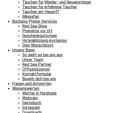
Tauchen für Wieder- und Neueinsteiger
Tauchen für erfahrene Taucher
Tauchen am Hausriff
Minisafari
Buchung-Preise-Services
Red Sea Shop
Preisliste vor Ort
Geschenkgutschein
Hotelabholung kostenlos
Dein Wunschboot
Unsere Basis
So sieht es bei uns aus
Unser Team
Red Sea Partner
Öffnungszeiten
Kontaktformular
Bewirb dich bei uns
Fragen und Antworten
Wissenswertes
Wetter in Hurghada
Webcam
Gästebuch
Instagram
Downloads