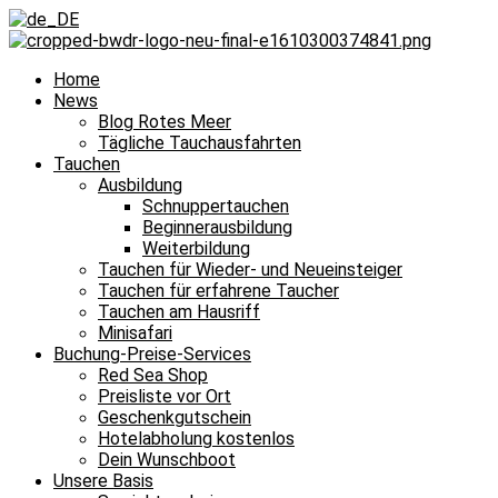
Home
News
Blog Rotes Meer
Tägliche Tauchausfahrten
Tauchen
Ausbildung
Schnuppertauchen
Beginnerausbildung
Weiterbildung
Tauchen für Wieder- und Neueinsteiger
Tauchen für erfahrene Taucher
Tauchen am Hausriff
Minisafari
Buchung-Preise-Services
Red Sea Shop
Preisliste vor Ort
Geschenkgutschein
Hotelabholung kostenlos
Dein Wunschboot
Unsere Basis