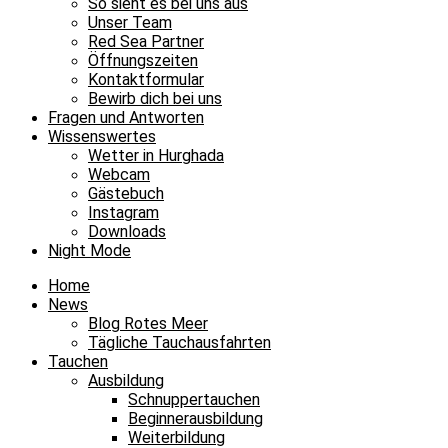
So sieht es bei uns aus
Unser Team
Red Sea Partner
Öffnungszeiten
Kontaktformular
Bewirb dich bei uns
Fragen und Antworten
Wissenswertes
Wetter in Hurghada
Webcam
Gästebuch
Instagram
Downloads
Night Mode
Home
News
Blog Rotes Meer
Tägliche Tauchausfahrten
Tauchen
Ausbildung
Schnuppertauchen
Beginnerausbildung
Weiterbildung