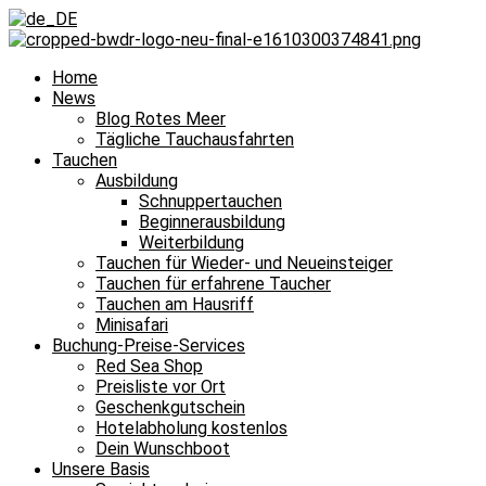
Home
News
Blog Rotes Meer
Tägliche Tauchausfahrten
Tauchen
Ausbildung
Schnuppertauchen
Beginnerausbildung
Weiterbildung
Tauchen für Wieder- und Neueinsteiger
Tauchen für erfahrene Taucher
Tauchen am Hausriff
Minisafari
Buchung-Preise-Services
Red Sea Shop
Preisliste vor Ort
Geschenkgutschein
Hotelabholung kostenlos
Dein Wunschboot
Unsere Basis