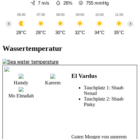
7 m/s
26%
755
mmHg
06:00
07:00
08:00
09:00
10:00
11:00
12
‹
›
28°C
28°C
30°C
32°C
34°C
35°C
35
Wassertemperatur
El Vardus
Hamdy
Kareem
Tauchplatz 1: Shaab
Nenad
Mo Elmallah
Tauchplatz 2: Shaab
Pinky
Guten Morgen von unserem