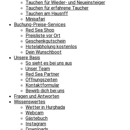
Tauchen für Wieder- und Neueinsteiger
Tauchen für erfahrene Taucher
Tauchen am Hausriff
Minisafari
Buchung-Preise-Services
Red Sea Shop
Preisliste vor Ort
Geschenkgutschein
Hotelabholung kostenlos
Dein Wunschboot
Unsere Basis
So sieht es bei uns aus
Unser Team
Red Sea Partner
Öffnungszeiten
Kontaktformular
Bewirb dich bei uns
Fragen und Antworten
Wissenswertes
Wetter in Hurghada
Webcam
Gästebuch
Instagram
Downloads