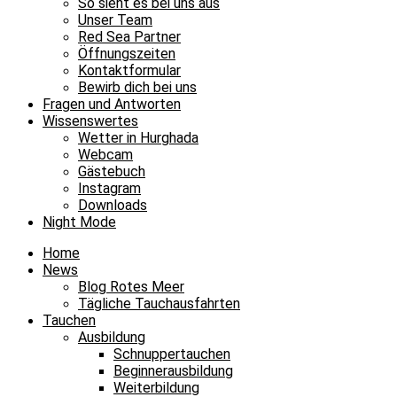
So sieht es bei uns aus
Unser Team
Red Sea Partner
Öffnungszeiten
Kontaktformular
Bewirb dich bei uns
Fragen und Antworten
Wissenswertes
Wetter in Hurghada
Webcam
Gästebuch
Instagram
Downloads
Night Mode
Home
News
Blog Rotes Meer
Tägliche Tauchausfahrten
Tauchen
Ausbildung
Schnuppertauchen
Beginnerausbildung
Weiterbildung