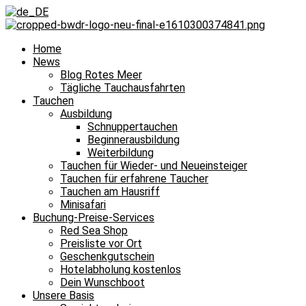
Home
News
Blog Rotes Meer
Tägliche Tauchausfahrten
Tauchen
Ausbildung
Schnuppertauchen
Beginnerausbildung
Weiterbildung
Tauchen für Wieder- und Neueinsteiger
Tauchen für erfahrene Taucher
Tauchen am Hausriff
Minisafari
Buchung-Preise-Services
Red Sea Shop
Preisliste vor Ort
Geschenkgutschein
Hotelabholung kostenlos
Dein Wunschboot
Unsere Basis