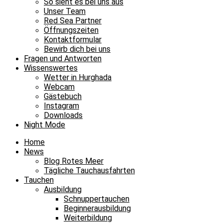
So sieht es bei uns aus
Unser Team
Red Sea Partner
Öffnungszeiten
Kontaktformular
Bewirb dich bei uns
Fragen und Antworten
Wissenswertes
Wetter in Hurghada
Webcam
Gästebuch
Instagram
Downloads
Night Mode
Home
News
Blog Rotes Meer
Tägliche Tauchausfahrten
Tauchen
Ausbildung
Schnuppertauchen
Beginnerausbildung
Weiterbildung