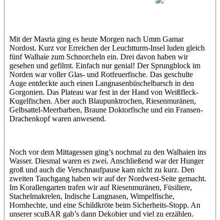
Luisa
Maxl
Mit der Masria ging es heute Morgen nach Umm Gamar
Nordost. Kurz vor Erreichen der Leuchtturm-Insel luden gleich
fünf Walhaie zum Schnorcheln ein. Drei davon haben wir
gesehen und gefilmt. Einfach nur genial! Der Sprungblock im
Norden war voller Glas- und Rotfeuerfische. Das geschulte
Auge entdeckte auch einen Langnasenbüschelbarsch in den
Gorgonien. Das Plateau war fest in der Hand von Weißfleck-
Kugelfischen. Aber auch Blaupunktrochen, Riesenmuränen,
Gelbsattel-Meerbarben, Braune Doktorfische und ein Fransen-
Drachenkopf waren anwesend.
Noch vor dem Mittagessen ging’s nochmal zu den Walhaien ins
Wasser. Diesmal waren es zwei. Anschließend war der Hunger
groß und auch die Verschnaufpause kam nicht zu kurz. Den
zweiten Tauchgang haben wir auf der Nordwest-Seite gemacht.
Im Korallengarten trafen wir auf Riesenmuränen, Füsiliere,
Stachelmakrelen, Indische Langnasen, Wimpelfische,
Hornhechte, und eine Schildkröte beim Sicherheits-Stopp. An
unserer scuBAR gab’s dann Dekobier und viel zu erzählen.