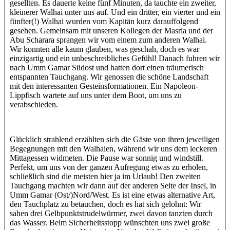
gesellten. Es dauerte keine fünf Minuten, da tauchte ein zweiter,
kleinerer Walhai unter uns auf. Und ein dritter, ein vierter und ein
fünfter(!) Walhai wurden vom Kapitän kurz darauffolgend
gesehen. Gemeinsam mit unseren Kollegen der Masria und der
Abu Scharara sprangen wir vom einem zum anderen Walhai.
Wir konnten alle kaum glauben, was geschah, doch es war
einzigartig und ein unbeschreibliches Gefühl! Danach fuhren wir
nach Umm Gamar Südost und hatten dort einen träumerisch
entspannten Tauchgang. Wir genossen die schöne Landschaft
mit den interessanten Gesteinsformationen. Ein Napoleon-
Lippfisch wartete auf uns unter dem Boot, um uns zu
verabschieden.
Glücklich strahlend erzählten sich die Gäste von ihren jeweiligen
Begegnungen mit den Walhaien, während wir uns dem leckeren
Mittagessen widmeten. Die Pause war sonnig und windstill.
Perfekt, um uns von der ganzen Aufregung etwas zu erholen,
schließlich sind die meisten hier ja im Urlaub! Den zweiten
Tauchgang machten wir dann auf der anderen Seite der Insel, in
Umm Gamar (Ost/)Nord/West. Es ist eine etwas alternative Art,
den Tauchplatz zu betauchen, doch es hat sich gelohnt: Wir
sahen drei Gelbpunktstrudelwürmer, zwei davon tanzten durch
das Wasser. Beim Sicherheitsstopp wünschten uns zwei große