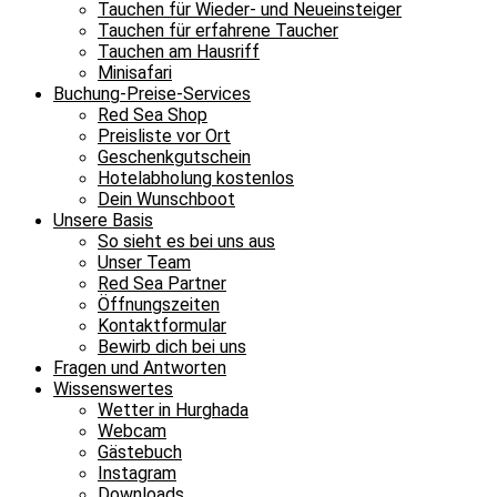
Tauchen für Wieder- und Neueinsteiger
Tauchen für erfahrene Taucher
Tauchen am Hausriff
Minisafari
Buchung-Preise-Services
Red Sea Shop
Preisliste vor Ort
Geschenkgutschein
Hotelabholung kostenlos
Dein Wunschboot
Unsere Basis
So sieht es bei uns aus
Unser Team
Red Sea Partner
Öffnungszeiten
Kontaktformular
Bewirb dich bei uns
Fragen und Antworten
Wissenswertes
Wetter in Hurghada
Webcam
Gästebuch
Instagram
Downloads