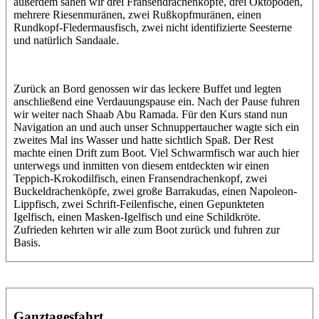
außerdem sahen wir drei Fransendrachenköpfe, drei Oktopoden,
mehrere Riesenmuränen, zwei Rußkopfmuränen, einen
Rundkopf-Fledermausfisch, zwei nicht identifizierte Seesterne
und natürlich Sandaale.
Zurück an Bord genossen wir das leckere Buffet und legten
anschließend eine Verdauungspause ein. Nach der Pause fuhren
wir weiter nach Shaab Abu Ramada. Für den Kurs stand nun
Navigation an und auch unser Schnuppertaucher wagte sich ein
zweites Mal ins Wasser und hatte sichtlich Spaß. Der Rest
machte einen Drift zum Boot. Viel Schwarmfisch war auch hier
unterwegs und inmitten von diesem entdeckten wir einen
Teppich-Krokodilfisch, einen Fransendrachenkopf, zwei
Buckeldrachenköpfe, zwei große Barrakudas, einen Napoleon-
Lippfisch, zwei Schrift-Feilenfische, einen Gepunkteten
Igelfisch, einen Masken-Igelfisch und eine Schildkröte.
Zufrieden kehrten wir alle zum Boot zurück und fuhren zur
Basis.
Ganztagesfahrt