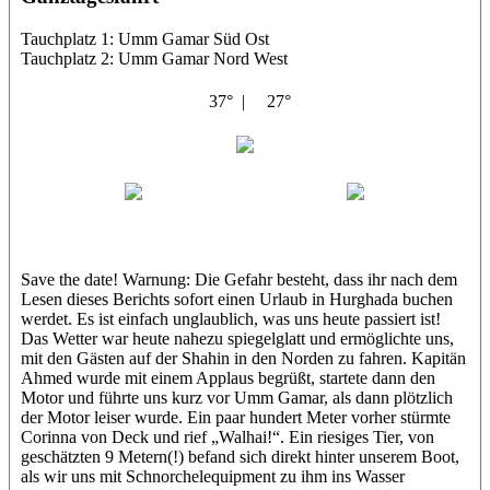
Tauchplatz 1: Umm Gamar Süd Ost
Tauchplatz 2: Umm Gamar Nord West
37° |
27°
Shahin
Corinna
Julian
Save the date! Warnung: Die Gefahr besteht, dass ihr nach dem
Lesen dieses Berichts sofort einen Urlaub in Hurghada buchen
werdet. Es ist einfach unglaublich, was uns heute passiert ist!
Das Wetter war heute nahezu spiegelglatt und ermöglichte uns,
mit den Gästen auf der Shahin in den Norden zu fahren. Kapitän
Ahmed wurde mit einem Applaus begrüßt, startete dann den
Motor und führte uns kurz vor Umm Gamar, als dann plötzlich
der Motor leiser wurde. Ein paar hundert Meter vorher stürmte
Corinna von Deck und rief „Walhai!“. Ein riesiges Tier, von
geschätzten 9 Metern(!) befand sich direkt hinter unserem Boot,
als wir uns mit Schnorchelequipment zu ihm ins Wasser