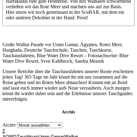
Barrakudas eine gute Heimreise. Von den Walhaien schwärmend
verließen wir das Rote Meer und machten uns auf zur Basis.
Hier sitzen wir noch gemeinsam in der ScuBAR, mit dem ein
oder anderen Dekobier in der Hand. Prost!
Große Walhai Parade vor Umm Gamar, Ägypten, Rotes Meer,
Hurghada, Deutsche Tauchschule, Tauchen, Tauchkurse,
Tauchausfahrten, Blue Water Dive Resort – Fotonachweise: Blue
Water Dive Resort, Sven Kahlbrock, Sandra Mrazek
Unsere Berichte über die Tauchausfahrten unserer Boote erscheinen
jeden Tag! 365 Tage im Jahr könnt ihr mit uns zusammen auf die
Reise gehen und im Roten Meer abtauchen! Kommt mit an Bord
und lasst euch immer wieder aufs Neue verzaubern. Auch morgen
könnt ihr wieder dabei sein und die Erlebnisse unserer Tauchguides
mitverfolgen.
Archiv
Archiv
2
AOWD
Tauchkurs
Umm Gamar
Walhai