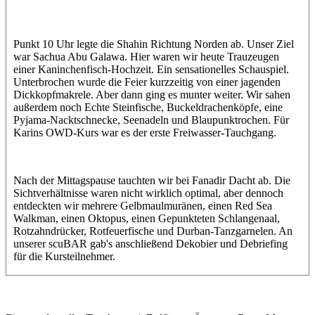
Florian
Karin
Maxl
Punkt 10 Uhr legte die Shahin Richtung Norden ab. Unser Ziel
war Sachua Abu Galawa. Hier waren wir heute Trauzeugen
einer Kaninchenfisch-Hochzeit. Ein sensationelles Schauspiel.
Unterbrochen wurde die Feier kurzzeitig von einer jagenden
Dickkopfmakrele. Aber dann ging es munter weiter. Wir sahen
außerdem noch Echte Steinfische, Buckeldrachenköpfe, eine
Pyjama-Nacktschnecke, Seenadeln und Blaupunktrochen. Für
Karins OWD-Kurs war es der erste Freiwasser-Tauchgang.
Nach der Mittagspause tauchten wir bei Fanadir Dacht ab. Die
Sichtverhältnisse waren nicht wirklich optimal, aber dennoch
entdeckten wir mehrere Gelbmaulmuränen, einen Red Sea
Walkman, einen Oktopus, einen Gepunkteten Schlangenaal,
Rotzahndrücker, Rotfeuerfische und Durban-Tanzgarnelen. An
unserer scuBAR gab's anschließend Dekobier und Debriefing
für die Kursteilnehmer.