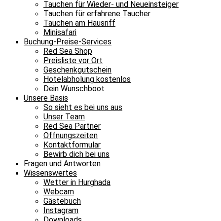
Tauchen für Wieder- und Neueinsteiger
Tauchen für erfahrene Taucher
Tauchen am Hausriff
Minisafari
Buchung-Preise-Services
Red Sea Shop
Preisliste vor Ort
Geschenkgutschein
Hotelabholung kostenlos
Dein Wunschboot
Unsere Basis
So sieht es bei uns aus
Unser Team
Red Sea Partner
Öffnungszeiten
Kontaktformular
Bewirb dich bei uns
Fragen und Antworten
Wissenswertes
Wetter in Hurghada
Webcam
Gästebuch
Instagram
Downloads