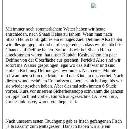
Matt
Patrick
Mit immer noch sommerlichem Wetter haben wir heute
entschieden, nach Shaab Helua zu fahren. Wenn man nach
Shaab Helua fährt, gibt es ein einziges Ziel: Delfine! Also haben
wir alles gut geplant und darüber geredet, sodass wir die höchste
Chance auf Delfine hatten. Sofort als wir bei Shaab Helua
angekommen waren, hat unser Kapitän Kashy schon ein paar
Delfine von der Oberfläche aus gesehen. Perfekt! Also sind wir
sofort ins Wasser gesprungen, egal wo das Riff war und sind
einfach Richtung Delfine geschwommen. Nach einer Minute
schwammen schon die Mutter und das Kind an uns vorbei. Nach
diesen wunderschönen Erlebnissen dauerte es nicht lang, bis wir
sie wieder gesehen haben. Aber diesmal schwimmen 6 Stück
vorbei. Kurz vor unserem Sicherheitsstopp schwamm die ganzen
Gruppe nochmal vorbei. Einfach ausgezeichnet! Alle von uns,
Guides inklusive, waren voll begeistert.
Nach unserem ersten Tauchgang gab es frisch gefangenen Fisch
„á la Essam“ zum Mittagessen. Danach haben wir alle ein