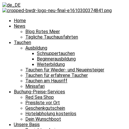
Home
News
Blog Rotes Meer
Tägliche Tauchausfahrten
Tauchen
Ausbildung
Schnuppertauchen
Beginnerausbildung
Weiterbildung
Tauchen für Wieder- und Neueinsteiger
Tauchen für erfahrene Taucher
Tauchen am Hausriff
Minisafari
Buchung-Preise-Services
Red Sea Shop
Preisliste vor Ort
Geschenkgutschein
Hotelabholung kostenlos
Dein Wunschboot
Unsere Basis