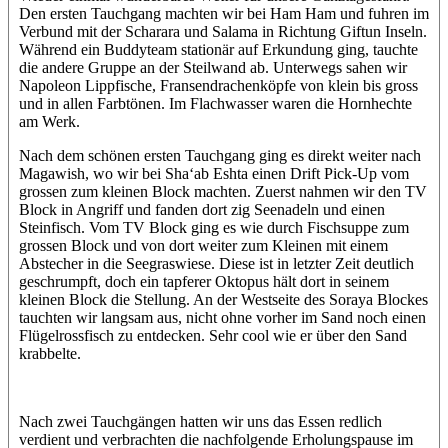
Den ersten Tauchgang machten wir bei Ham Ham und fuhren im
Verbund mit der Scharara und Salama in Richtung Giftun Inseln.
Während ein Buddyteam stationär auf Erkundung ging, tauchte
die andere Gruppe an der Steilwand ab. Unterwegs sahen wir
Napoleon Lippfische, Fransendrachenköpfe von klein bis gross
und in allen Farbtönen. Im Flachwasser waren die Hornhechte
am Werk.
Nach dem schönen ersten Tauchgang ging es direkt weiter nach
Magawish, wo wir bei Sha‘ab Eshta einen Drift Pick-Up vom
grossen zum kleinen Block machten. Zuerst nahmen wir den TV
Block in Angriff und fanden dort zig Seenadeln und einen
Steinfisch. Vom TV Block ging es wie durch Fischsuppe zum
grossen Block und von dort weiter zum Kleinen mit einem
Abstecher in die Seegraswiese. Diese ist in letzter Zeit deutlich
geschrumpft, doch ein tapferer Oktopus hält dort in seinem
kleinen Block die Stellung. An der Westseite des Soraya Blockes
tauchten wir langsam aus, nicht ohne vorher im Sand noch einen
Flügelrossfisch zu entdecken. Sehr cool wie er über den Sand
krabbelte.
Nach zwei Tauchgängen hatten wir uns das Essen redlich
verdient und verbrachten die nachfolgende Erholungspause im