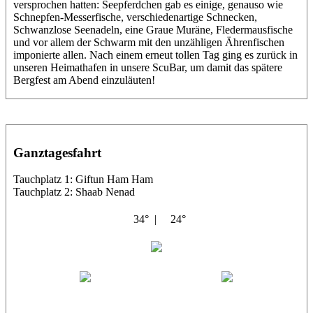
versprochen hatten: Seepferdchen gab es einige, genauso wie
Schnepfen-Messerfische, verschiedenartige Schnecken,
Schwanzlose Seenadeln, eine Graue Muräne, Fledermausfische
und vor allem der Schwarm mit den unzähligen Ährenfischen
imponierte allen. Nach einem erneut tollen Tag ging es zurück in
unseren Heimathafen in unsere ScuBar, um damit das spätere
Bergfest am Abend einzuläuten!
Ganztagesfahrt
Tauchplatz 1: Giftun Ham Ham
Tauchplatz 2: Shaab Nenad
34° |
24°
Abu Salama
Helle
Corinna