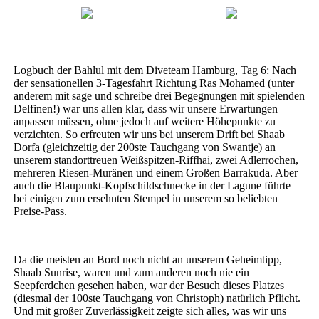
Maxl
Thorsten
Logbuch der Bahlul mit dem Diveteam Hamburg, Tag 6: Nach
der sensationellen 3-Tagesfahrt Richtung Ras Mohamed (unter
anderem mit sage und schreibe drei Begegnungen mit spielenden
Delfinen!) war uns allen klar, dass wir unsere Erwartungen
anpassen müssen, ohne jedoch auf weitere Höhepunkte zu
verzichten. So erfreuten wir uns bei unserem Drift bei Shaab
Dorfa (gleichzeitig der 200ste Tauchgang von Swantje) an
unserem standorttreuen Weißspitzen-Riffhai, zwei Adlerrochen,
mehreren Riesen-Muränen und einem Großen Barrakuda. Aber
auch die Blaupunkt-Kopfschildschnecke in der Lagune führte
bei einigen zum ersehnten Stempel in unserem so beliebten
Preise-Pass.
Da die meisten an Bord noch nicht an unserem Geheimtipp,
Shaab Sunrise, waren und zum anderen noch nie ein
Seepferdchen gesehen haben, war der Besuch dieses Platzes
(diesmal der 100ste Tauchgang von Christoph) natürlich Pflicht.
Und mit großer Zuverlässigkeit zeigte sich alles, was wir uns