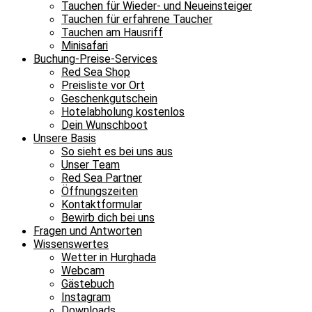
Tauchen für Wieder- und Neueinsteiger
Tauchen für erfahrene Taucher
Tauchen am Hausriff
Minisafari
Buchung-Preise-Services
Red Sea Shop
Preisliste vor Ort
Geschenkgutschein
Hotelabholung kostenlos
Dein Wunschboot
Unsere Basis
So sieht es bei uns aus
Unser Team
Red Sea Partner
Öffnungszeiten
Kontaktformular
Bewirb dich bei uns
Fragen und Antworten
Wissenswertes
Wetter in Hurghada
Webcam
Gästebuch
Instagram
Downloads