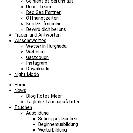
So sieht es bei uns aus
Unser Team
Red Sea Partner
Öffnungszeiten
Kontaktformular
Bewirb dich bei uns
Fragen und Antworten
Wissenswertes
Wetter in Hurghada
Webcam
Gästebuch
Instagram
Downloads
Night Mode
Home
News
Blog Rotes Meer
Tägliche Tauchausfahrten
Tauchen
Ausbildung
Schnuppertauchen
Beginnerausbildung
Weiterbildung