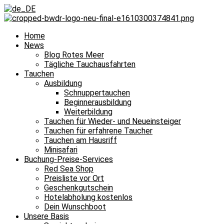
Home
News
Blog Rotes Meer
Tägliche Tauchausfahrten
Tauchen
Ausbildung
Schnuppertauchen
Beginnerausbildung
Weiterbildung
Tauchen für Wieder- und Neueinsteiger
Tauchen für erfahrene Taucher
Tauchen am Hausriff
Minisafari
Buchung-Preise-Services
Red Sea Shop
Preisliste vor Ort
Geschenkgutschein
Hotelabholung kostenlos
Dein Wunschboot
Unsere Basis