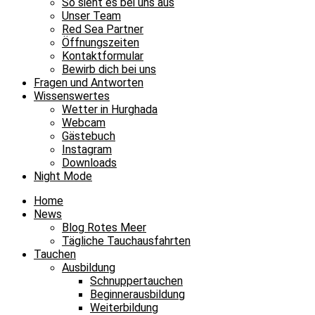
So sieht es bei uns aus
Unser Team
Red Sea Partner
Öffnungszeiten
Kontaktformular
Bewirb dich bei uns
Fragen und Antworten
Wissenswertes
Wetter in Hurghada
Webcam
Gästebuch
Instagram
Downloads
Night Mode
Home
News
Blog Rotes Meer
Tägliche Tauchausfahrten
Tauchen
Ausbildung
Schnuppertauchen
Beginnerausbildung
Weiterbildung