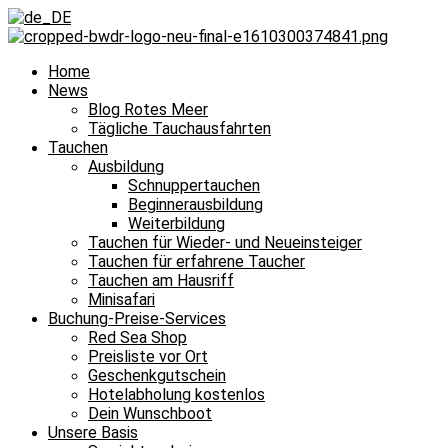
Home
News
Blog Rotes Meer
Tägliche Tauchausfahrten
Tauchen
Ausbildung
Schnuppertauchen
Beginnerausbildung
Weiterbildung
Tauchen für Wieder- und Neueinsteiger
Tauchen für erfahrene Taucher
Tauchen am Hausriff
Minisafari
Buchung-Preise-Services
Red Sea Shop
Preisliste vor Ort
Geschenkgutschein
Hotelabholung kostenlos
Dein Wunschboot
Unsere Basis