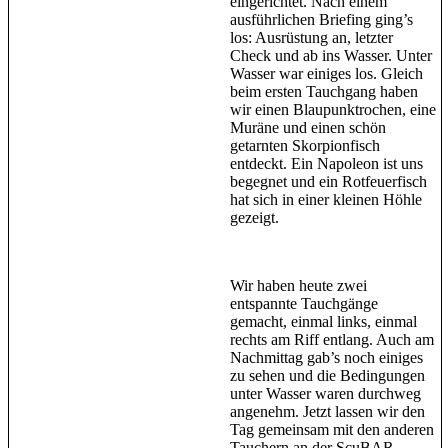
eingerichtet. Nach einem
ausführlichen Briefing ging’s
los: Ausrüstung an, letzter
Check und ab ins Wasser. Unter
Wasser war einiges los. Gleich
beim ersten Tauchgang haben
wir einen Blaupunktrochen, eine
Muräne und einen schön
getarnten Skorpionfisch
entdeckt. Ein Napoleon ist uns
begegnet und ein Rotfeuerfisch
hat sich in einer kleinen Höhle
gezeigt.
Wir haben heute zwei
entspannte Tauchgänge
gemacht, einmal links, einmal
rechts am Riff entlang. Auch am
Nachmittag gab’s noch einiges
zu sehen und die Bedingungen
unter Wasser waren durchweg
angenehm. Jetzt lassen wir den
Tag gemeinsam mit den anderen
Tauchern an der ScuBAR