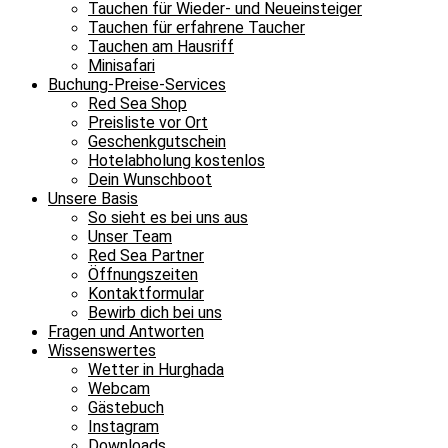
Tauchen für Wieder- und Neueinsteiger
Tauchen für erfahrene Taucher
Tauchen am Hausriff
Minisafari
Buchung-Preise-Services
Red Sea Shop
Preisliste vor Ort
Geschenkgutschein
Hotelabholung kostenlos
Dein Wunschboot
Unsere Basis
So sieht es bei uns aus
Unser Team
Red Sea Partner
Öffnungszeiten
Kontaktformular
Bewirb dich bei uns
Fragen und Antworten
Wissenswertes
Wetter in Hurghada
Webcam
Gästebuch
Instagram
Downloads