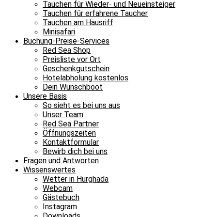
Tauchen für Wieder- und Neueinsteiger
Tauchen für erfahrene Taucher
Tauchen am Hausriff
Minisafari
Buchung-Preise-Services
Red Sea Shop
Preisliste vor Ort
Geschenkgutschein
Hotelabholung kostenlos
Dein Wunschboot
Unsere Basis
So sieht es bei uns aus
Unser Team
Red Sea Partner
Öffnungszeiten
Kontaktformular
Bewirb dich bei uns
Fragen und Antworten
Wissenswertes
Wetter in Hurghada
Webcam
Gästebuch
Instagram
Downloads