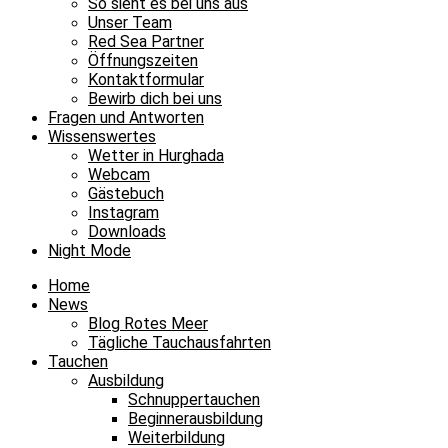
So sieht es bei uns aus
Unser Team
Red Sea Partner
Öffnungszeiten
Kontaktformular
Bewirb dich bei uns
Fragen und Antworten
Wissenswertes
Wetter in Hurghada
Webcam
Gästebuch
Instagram
Downloads
Night Mode
Home
News
Blog Rotes Meer
Tägliche Tauchausfahrten
Tauchen
Ausbildung
Schnuppertauchen
Beginnerausbildung
Weiterbildung