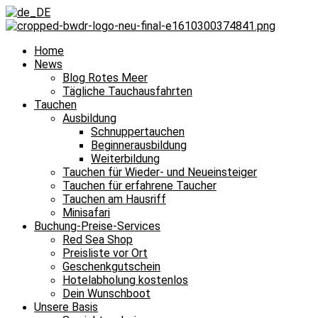
Home
News
Blog Rotes Meer
Tägliche Tauchausfahrten
Tauchen
Ausbildung
Schnuppertauchen
Beginnerausbildung
Weiterbildung
Tauchen für Wieder- und Neueinsteiger
Tauchen für erfahrene Taucher
Tauchen am Hausriff
Minisafari
Buchung-Preise-Services
Red Sea Shop
Preisliste vor Ort
Geschenkgutschein
Hotelabholung kostenlos
Dein Wunschboot
Unsere Basis