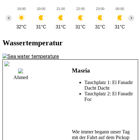
19:00
20:00
21:00
22:00
23:00
00:00
01
‹
›
32°C
31°C
31°C
31°C
31°C
31°C
31
Wassertemperatur
Masria
Ahmed
Tauchplatz 1: El Fanadir
Dacht Dacht
Tauchplatz 2: El Fanadir
Foc
Wie immer begann unser Tag
mit der Fahrt auf dem Pickup