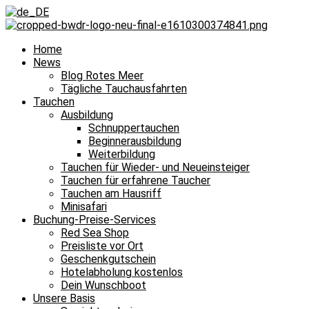
Home
News
Blog Rotes Meer
Tägliche Tauchausfahrten
Tauchen
Ausbildung
Schnuppertauchen
Beginnerausbildung
Weiterbildung
Tauchen für Wieder- und Neueinsteiger
Tauchen für erfahrene Taucher
Tauchen am Hausriff
Minisafari
Buchung-Preise-Services
Red Sea Shop
Preisliste vor Ort
Geschenkgutschein
Hotelabholung kostenlos
Dein Wunschboot
Unsere Basis