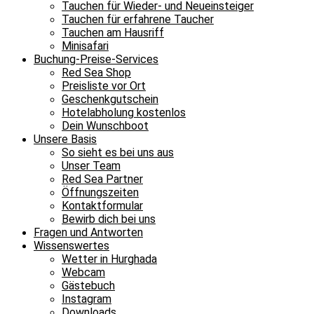
Tauchen für Wieder- und Neueinsteiger
Tauchen für erfahrene Taucher
Tauchen am Hausriff
Minisafari
Buchung-Preise-Services
Red Sea Shop
Preisliste vor Ort
Geschenkgutschein
Hotelabholung kostenlos
Dein Wunschboot
Unsere Basis
So sieht es bei uns aus
Unser Team
Red Sea Partner
Öffnungszeiten
Kontaktformular
Bewirb dich bei uns
Fragen und Antworten
Wissenswertes
Wetter in Hurghada
Webcam
Gästebuch
Instagram
Downloads