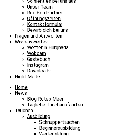
So sieht es bei uns aus
Unser Team
Red Sea Partner
Öffnungszeiten
Kontaktformular
Bewirb dich bei uns
Fragen und Antworten
Wissenswertes
Wetter in Hurghada
Webcam
Gästebuch
Instagram
Downloads
Night Mode
Home
News
Blog Rotes Meer
Tägliche Tauchausfahrten
Tauchen
Ausbildung
Schnuppertauchen
Beginnerausbildung
Weiterbildung