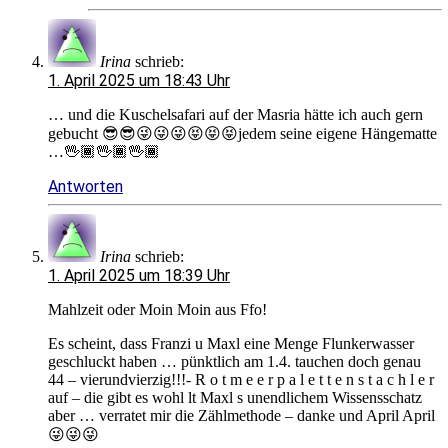
Irina
schrieb:
1. April 2025 um 18:43 Uhr
… und die Kuschelsafari auf der Masria hätte ich auch gern
gebucht 😎😎😜😜😜😝😝😝jedem seine eigene Hängematte
…🖖🏾🖖🏾🖖🏾
Antworten
Irina
schrieb:
1. April 2025 um 18:39 Uhr
Mahlzeit oder Moin Moin aus Ffo!
Es scheint, dass Franzi u Maxl eine Menge Flunkerwasser
geschluckt haben … pünktlich am 1.4. tauchen doch genau
44 – vierundvierzig!!!- R o t m e e r p a l e t t e n s t a c h l e r
auf – die gibt es wohl lt Maxl s unendlichem Wissensschatz
aber … verratet mir die Zählmethode – danke und April April
😜😜😜