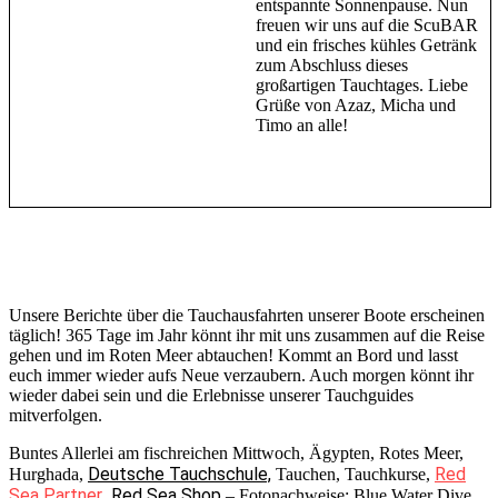
entspannte Sonnenpause. Nun
freuen wir uns auf die ScuBAR
und ein frisches kühles Getränk
zum Abschluss dieses
großartigen Tauchtages. Liebe
Grüße von Azaz, Micha und
Timo an alle!
Unsere Berichte über die Tauchausfahrten unserer Boote erscheinen
täglich! 365 Tage im Jahr könnt ihr mit uns zusammen auf die Reise
gehen und im Roten Meer abtauchen! Kommt an Bord und lasst
euch immer wieder aufs Neue verzaubern. Auch morgen könnt ihr
wieder dabei sein und die Erlebnisse unserer Tauchguides
mitverfolgen.
Buntes Allerlei am fischreichen Mittwoch, Ägypten, Rotes Meer,
Deutsche Tauchschule,
Red
Hurghada,
Tauchen, Tauchkurse,
Sea Partner
Red Sea Shop
,
– Fotonachweise: Blue Water Dive