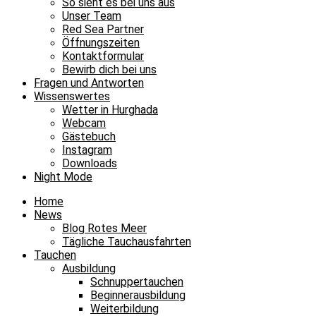
So sieht es bei uns aus
Unser Team
Red Sea Partner
Öffnungszeiten
Kontaktformular
Bewirb dich bei uns
Fragen und Antworten
Wissenswertes
Wetter in Hurghada
Webcam
Gästebuch
Instagram
Downloads
Night Mode
Home
News
Blog Rotes Meer
Tägliche Tauchausfahrten
Tauchen
Ausbildung
Schnuppertauchen
Beginnerausbildung
Weiterbildung