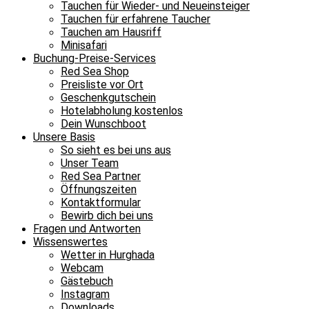
Tauchen für Wieder- und Neueinsteiger
Tauchen für erfahrene Taucher
Tauchen am Hausriff
Minisafari
Buchung-Preise-Services
Red Sea Shop
Preisliste vor Ort
Geschenkgutschein
Hotelabholung kostenlos
Dein Wunschboot
Unsere Basis
So sieht es bei uns aus
Unser Team
Red Sea Partner
Öffnungszeiten
Kontaktformular
Bewirb dich bei uns
Fragen und Antworten
Wissenswertes
Wetter in Hurghada
Webcam
Gästebuch
Instagram
Downloads