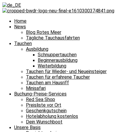
Home
News
Blog Rotes Meer
Tägliche Tauchausfahrten
Tauchen
Ausbildung
Schnuppertauchen
Beginnerausbildung
Weiterbildung
Tauchen für Wieder- und Neueinsteiger
Tauchen für erfahrene Taucher
Tauchen am Hausriff
Minisafari
Buchung-Preise-Services
Red Sea Shop
Preisliste vor Ort
Geschenkgutschein
Hotelabholung kostenlos
Dein Wunschboot
Unsere Basis