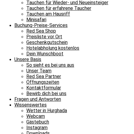
Tauchen für Wieder- und Neueinsteiger
Tauchen für erfahrene Taucher
Tauchen am Hausriff
Minisafari
Buchung-Preise-Services
Red Sea Shop
Preisliste vor Ort
Geschenkgutschein
Hotelabholung kostenlos
Dein Wunschboot
Unsere Basis
So sieht es bei uns aus
Unser Team
Red Sea Partner
Öffnungszeiten
Kontaktformular
Bewirb dich bei uns
Fragen und Antworten
Wissenswertes
Wetter in Hurghada
Webcam
Gästebuch
Instagram
Downloads