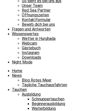
So sieht es bei uns aus
Unser Team
Red Sea Partner
Öffnungszeiten
Kontaktformular
Bewirb dich bei uns
Fragen und Antworten
Wissenswertes
Wetter in Hurghada
Webcam
Gästebuch
Instagram
Downloads
Night Mode
Home
News
Blog Rotes Meer
Tägliche Tauchausfahrten
Tauchen
Ausbildung
Schnuppertauchen
Beginnerausbildung
Weiterbildung