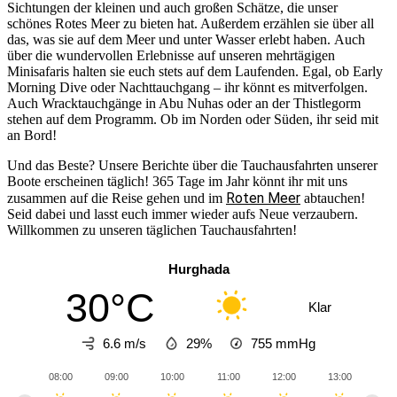
Sichtungen der kleinen und auch großen Schätze, die unser
schönes Rotes Meer zu bieten hat. Außerdem erzählen sie über all
das, was sie auf dem Meer und unter Wasser erlebt haben. Auch
über die wundervollen Erlebnisse auf unseren mehrtägigen
Minisafaris halten sie euch stets auf dem Laufenden. Egal, ob Early
Morning Dive oder Nachttauchgang – ihr könnt es mitverfolgen.
Auch Wracktauchgänge in Abu Nuhas oder an der Thistlegorm
stehen auf dem Programm. Ob im Norden oder Süden, ihr seid mit
an Bord!
Und das Beste? Unsere Berichte über die Tauchausfahrten unserer
Boote erscheinen täglich! 365 Tage im Jahr könnt ihr mit uns
Roten Meer
zusammen auf die Reise gehen und im
abtauchen!
Seid dabei und lasst euch immer wieder aufs Neue verzaubern.
Willkommen zu unseren täglichen Tauchausfahrten!
Hurghada
30°C
Klar
6.6 m/s
29%
755
mmHg
08:00
09:00
10:00
11:00
12:00
13:00
14