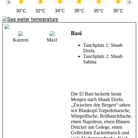
‹
›
30°C
32°C
34°C
35°C
35°C
35°C
36
Basi
Kareem
Maxl
Tauchplatz 1: Shaab
Dorfa
Tauchplatz 2: Shaab
Sabina
Die El Basi tuckerte heute
Morgen nach Shaab Dorfa.
„Zwischen den Bergen“ sahen
wir Blaukopf-Torpedobarsche,
Wimpelfische, Beilbauchfische,
einen Napoleon, einen Blauen
Drücker mit Gelege, einen
Gefleckten Zackenbarsch und