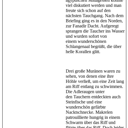
ägyptischen Mittagessen konnte
viel diskutiert werden und man
freute sich schon auf den
nächsten Tauchgang. Nach dem
Briefing ging es in den Norden,
zur Fanadir Dacht. Aufgeregt
sprangen die Taucher ins Wasser
und wurden sofort von
einem wunderschönen
Schlangenaal begrüßt, die über
helle Korallen glitt.
Drei große Muränen waren zu
sehen, von denen eine ihre
Höhle verließ, um eine Zeit lang
am Riff entlang zu schwimmen.
Die Adleraugen unter
den Tauchern entdeckten auch
Steinfische und eine
wunderschön gefärbte
Nacktschnecke. Makrelen
patrouillierte hungrig in einem
Schwarm über das Riff und
flitzte über das Riff. Doch leider