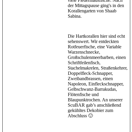
viele Fledermausfische. Nach
der Mittagspause ging's in den
Korallengarten von Shaab
Sabina.
Die Hartkorallen hier sind echt
sehenswert. Wir entdeckten
Rotfeuerfische, eine Variable
Warzenschnecke,
Großschulenmeerbarben, einen
Schriftfeilenfisch,
Stachelmakrelen, Straßenkehrer,
Doppelfleck-Schnapper,
Zweibandbrassen, einen
Napoleon, Einfleckschnapper,
Gelbschwanz-Barrakudas,
Flötenfische und
Blaupunktrochen. An unserer
ScuBAR gab’s anschließend
gekühltes Dekobier zum
Abschluss 🙂