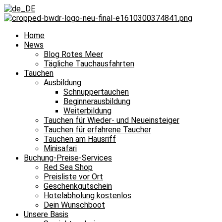
Home
News
Blog Rotes Meer
Tägliche Tauchausfahrten
Tauchen
Ausbildung
Schnuppertauchen
Beginnerausbildung
Weiterbildung
Tauchen für Wieder- und Neueinsteiger
Tauchen für erfahrene Taucher
Tauchen am Hausriff
Minisafari
Buchung-Preise-Services
Red Sea Shop
Preisliste vor Ort
Geschenkgutschein
Hotelabholung kostenlos
Dein Wunschboot
Unsere Basis