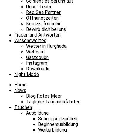
So sieht es bei uns aus
Unser Team
Red Sea Partner
Öffnungszeiten
Kontaktformular
Bewirb dich bei uns
Fragen und Antworten
Wissenswertes
Wetter in Hurghada
Webcam
Gästebuch
Instagram
Downloads
Night Mode
Home
News
Blog Rotes Meer
Tägliche Tauchausfahrten
Tauchen
Ausbildung
Schnuppertauchen
Beginnerausbildung
Weiterbildung