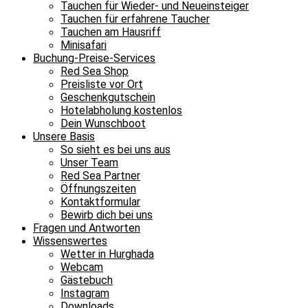
Tauchen für Wieder- und Neueinsteiger
Tauchen für erfahrene Taucher
Tauchen am Hausriff
Minisafari
Buchung-Preise-Services
Red Sea Shop
Preisliste vor Ort
Geschenkgutschein
Hotelabholung kostenlos
Dein Wunschboot
Unsere Basis
So sieht es bei uns aus
Unser Team
Red Sea Partner
Öffnungszeiten
Kontaktformular
Bewirb dich bei uns
Fragen und Antworten
Wissenswertes
Wetter in Hurghada
Webcam
Gästebuch
Instagram
Downloads