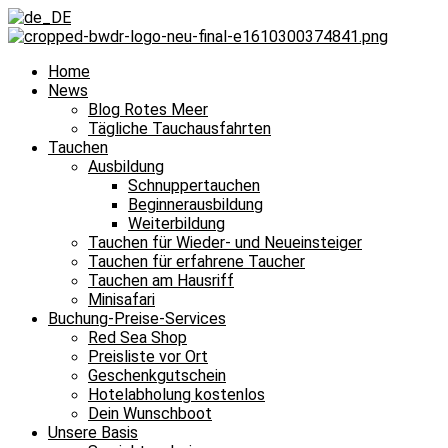
Home
News
Blog Rotes Meer
Tägliche Tauchausfahrten
Tauchen
Ausbildung
Schnuppertauchen
Beginnerausbildung
Weiterbildung
Tauchen für Wieder- und Neueinsteiger
Tauchen für erfahrene Taucher
Tauchen am Hausriff
Minisafari
Buchung-Preise-Services
Red Sea Shop
Preisliste vor Ort
Geschenkgutschein
Hotelabholung kostenlos
Dein Wunschboot
Unsere Basis