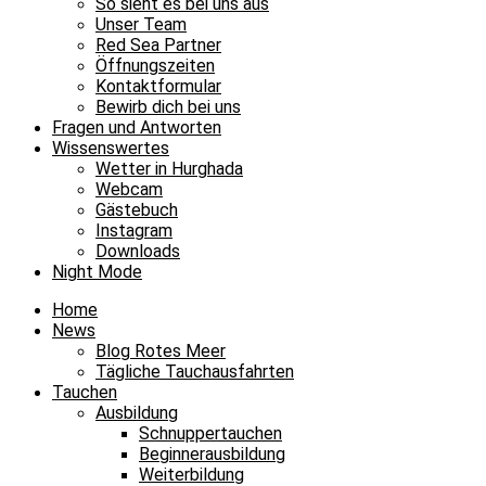
So sieht es bei uns aus
Unser Team
Red Sea Partner
Öffnungszeiten
Kontaktformular
Bewirb dich bei uns
Fragen und Antworten
Wissenswertes
Wetter in Hurghada
Webcam
Gästebuch
Instagram
Downloads
Night Mode
Home
News
Blog Rotes Meer
Tägliche Tauchausfahrten
Tauchen
Ausbildung
Schnuppertauchen
Beginnerausbildung
Weiterbildung