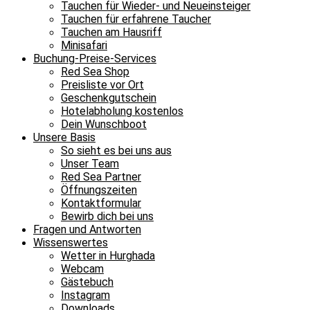
Tauchen für Wieder- und Neueinsteiger
Tauchen für erfahrene Taucher
Tauchen am Hausriff
Minisafari
Buchung-Preise-Services
Red Sea Shop
Preisliste vor Ort
Geschenkgutschein
Hotelabholung kostenlos
Dein Wunschboot
Unsere Basis
So sieht es bei uns aus
Unser Team
Red Sea Partner
Öffnungszeiten
Kontaktformular
Bewirb dich bei uns
Fragen und Antworten
Wissenswertes
Wetter in Hurghada
Webcam
Gästebuch
Instagram
Downloads