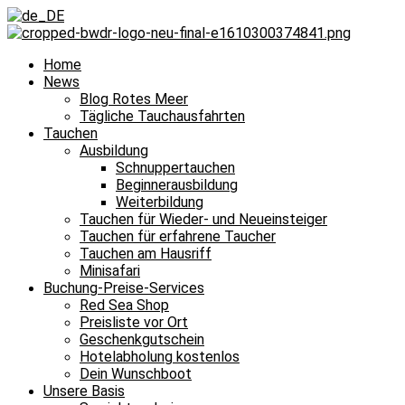
Home
News
Blog Rotes Meer
Tägliche Tauchausfahrten
Tauchen
Ausbildung
Schnuppertauchen
Beginnerausbildung
Weiterbildung
Tauchen für Wieder- und Neueinsteiger
Tauchen für erfahrene Taucher
Tauchen am Hausriff
Minisafari
Buchung-Preise-Services
Red Sea Shop
Preisliste vor Ort
Geschenkgutschein
Hotelabholung kostenlos
Dein Wunschboot
Unsere Basis