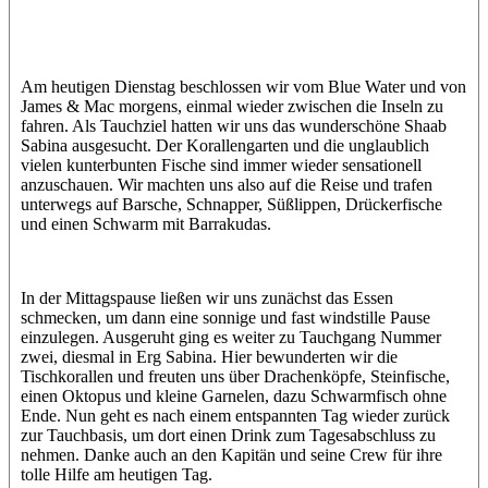
Mohamed
Am heutigen Dienstag beschlossen wir vom Blue Water und von
James & Mac morgens, einmal wieder zwischen die Inseln zu
fahren. Als Tauchziel hatten wir uns das wunderschöne Shaab
Sabina ausgesucht. Der Korallengarten und die unglaublich
vielen kunterbunten Fische sind immer wieder sensationell
anzuschauen. Wir machten uns also auf die Reise und trafen
unterwegs auf Barsche, Schnapper, Süßlippen, Drückerfische
und einen Schwarm mit Barrakudas.
In der Mittagspause ließen wir uns zunächst das Essen
schmecken, um dann eine sonnige und fast windstille Pause
einzulegen. Ausgeruht ging es weiter zu Tauchgang Nummer
zwei, diesmal in Erg Sabina. Hier bewunderten wir die
Tischkorallen und freuten uns über Drachenköpfe, Steinfische,
einen Oktopus und kleine Garnelen, dazu Schwarmfisch ohne
Ende. Nun geht es nach einem entspannten Tag wieder zurück
zur Tauchbasis, um dort einen Drink zum Tagesabschluss zu
nehmen. Danke auch an den Kapitän und seine Crew für ihre
tolle Hilfe am heutigen Tag.