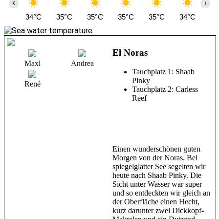
‹
›
34°C
35°C
35°C
35°C
35°C
34°C
33
El Noras
Maxl
Andrea
Tauchplatz 1: Shaab
Pinky
René
Tauchplatz 2: Carless
Reef
Einen wunderschönen guten
Morgen von der Noras. Bei
spiegelglatter See segelten wir
heute nach Shaab Pinky. Die
Sicht unter Wasser war super
und so entdeckten wir gleich an
der Oberfläche einen Hecht,
kurz darunter zwei Dickkopf-