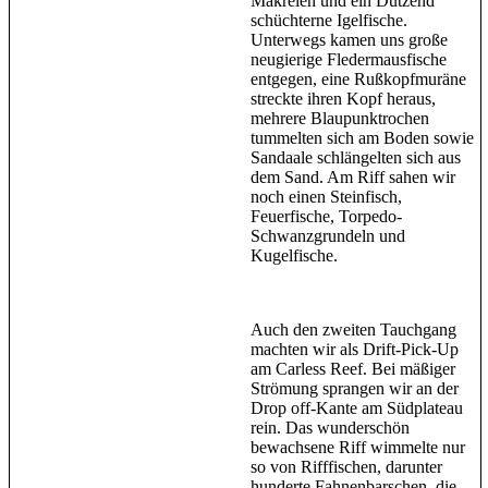
Makrelen und ein Dutzend
schüchterne Igelfische.
Unterwegs kamen uns große
neugierige Fledermausfische
entgegen, eine Rußkopfmuräne
streckte ihren Kopf heraus,
mehrere Blaupunktrochen
tummelten sich am Boden sowie
Sandaale schlängelten sich aus
dem Sand. Am Riff sahen wir
noch einen Steinfisch,
Feuerfische, Torpedo-
Schwanzgrundeln und
Kugelfische.
Auch den zweiten Tauchgang
machten wir als Drift-Pick-Up
am Carless Reef. Bei mäßiger
Strömung sprangen wir an der
Drop off-Kante am Südplateau
rein. Das wunderschön
bewachsene Riff wimmelte nur
so von Rifffischen, darunter
hunderte Fahnenbarschen, die