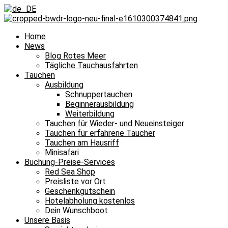
Home
News
Blog Rotes Meer
Tägliche Tauchausfahrten
Tauchen
Ausbildung
Schnuppertauchen
Beginnerausbildung
Weiterbildung
Tauchen für Wieder- und Neueinsteiger
Tauchen für erfahrene Taucher
Tauchen am Hausriff
Minisafari
Buchung-Preise-Services
Red Sea Shop
Preisliste vor Ort
Geschenkgutschein
Hotelabholung kostenlos
Dein Wunschboot
Unsere Basis