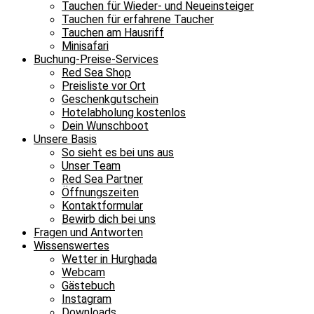
Tauchen für Wieder- und Neueinsteiger
Tauchen für erfahrene Taucher
Tauchen am Hausriff
Minisafari
Buchung-Preise-Services
Red Sea Shop
Preisliste vor Ort
Geschenkgutschein
Hotelabholung kostenlos
Dein Wunschboot
Unsere Basis
So sieht es bei uns aus
Unser Team
Red Sea Partner
Öffnungszeiten
Kontaktformular
Bewirb dich bei uns
Fragen und Antworten
Wissenswertes
Wetter in Hurghada
Webcam
Gästebuch
Instagram
Downloads