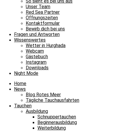
So sieht es bei uns aus
Unser Team
Red Sea Partner
Öffnungszeiten
Kontaktformular
Bewirb dich bei uns
Fragen und Antworten
Wissenswertes
Wetter in Hurghada
Webcam
Gästebuch
Instagram
Downloads
Night Mode
Home
News
Blog Rotes Meer
Tägliche Tauchausfahrten
Tauchen
Ausbildung
Schnuppertauchen
Beginnerausbildung
Weiterbildung