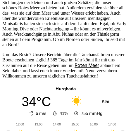
Sichtungen der kleinen und auch großen Schätze, die unser
schönes Rotes Meer zu bieten hat. Außerdem erzählen sie über all
das, was sie auf dem Meer und unter Wasser erlebt haben. Auch
über die wundervollen Erlebnisse auf unseren mehrtägigen
Minisafaris halten sie euch stets auf dem Laufenden. Egal, ob Early
Morning Dive oder Nachttauchgang – ihr könnt es mitverfolgen.
Auch Wracktauchgänge in Abu Nuhas oder an der Thistlegorm
stehen auf dem Programm. Ob im Norden oder Süden, ihr seid mit
an Bord!
Und das Beste? Unsere Berichte über die Tauchausfahrten unserer
Boote erscheinen täglich! 365 Tage im Jahr könnt ihr mit uns
Roten Meer
zusammen auf die Reise gehen und im
abtauchen!
Seid dabei und lasst euch immer wieder aufs Neue verzaubern.
Willkommen zu unseren täglichen Tauchausfahrten!
Hurghada
34°C
Klar
6 m/s
41%
755
mmHg
12:00
13:00
14:00
15:00
16:00
17:00
18