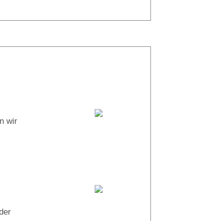
24° |
24°
Tauchboot:
n wir
Abu Salama
Tauchguides:
Khaled
der