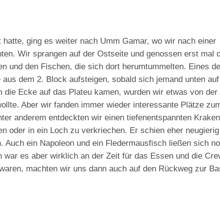
hatte, ging es weiter nach Umm Gamar, wo wir nach einer
ten. Wir sprangen auf der Ostseite und genossen erst mal d
en und den Fischen, die sich dort herumtummelten. Eines de
die aus dem 2. Block aufsteigen, sobald sich jemand unten auf
um die Ecke auf das Plateu kamen, wurden wir etwas von de
wollte. Aber wir fanden immer wieder interessante Plätze zu
ter anderem entdeckten wir einen tiefenentspannten Kraken
en oder in ein Loch zu verkriechen. Er schien eher neugierig
en. Auch ein Napoleon und ein Fledermausfisch ließen sich n
 war es aber wirklich an der Zeit für das Essen und die Cre
t waren, machten wir uns dann auch auf den Rückweg zur Ba