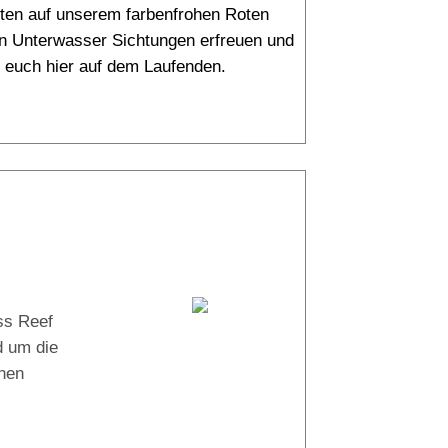
rten auf unserem farbenfrohen Roten
en Unterwasser Sichtungen erfreuen und
ir euch hier auf dem Laufenden.
24° |
24°
Tauchboot:
ss Reef
Abu Galambo
d um die
inen
Tauchguides: