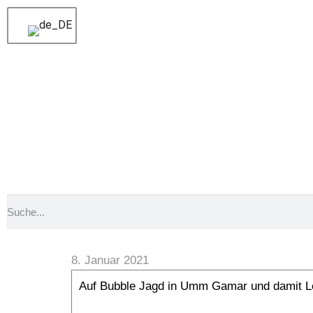
Voriger
Ein Büffelkopf am Fernsehblock
Nächster
Schnecken Zirkus zum Staunen
Auf B
8. Januar 2021
Auf Bubble Jagd in Umm Gamar und damit Lei