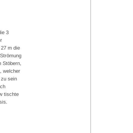
Tino
ie 3
r
 27 m die
r Strömung
m Stöbern,
, welcher
 zu sein
och
w tischte
sis.