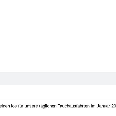
ubble Jagd in Umm G
08.01.2021
nen los für unsere täglichen Tauchausfahrten im Januar 20