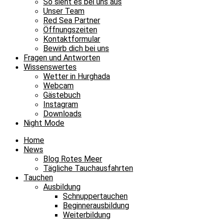
So sieht es bei uns aus
Unser Team
Red Sea Partner
Öffnungszeiten
Kontaktformular
Bewirb dich bei uns
Fragen und Antworten
Wissenswertes
Wetter in Hurghada
Webcam
Gästebuch
Instagram
Downloads
Night Mode
Home
News
Blog Rotes Meer
Tägliche Tauchausfahrten
Tauchen
Ausbildung
Schnuppertauchen
Beginnerausbildung
Weiterbildung