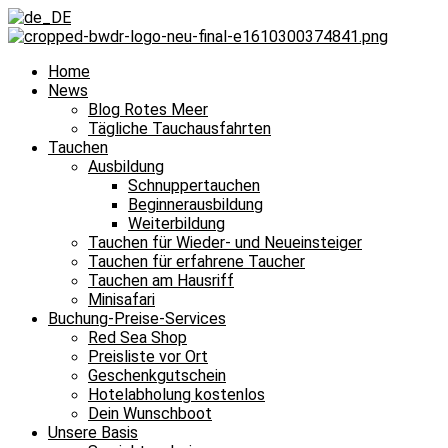
Home
News
Blog Rotes Meer
Tägliche Tauchausfahrten
Tauchen
Ausbildung
Schnuppertauchen
Beginnerausbildung
Weiterbildung
Tauchen für Wieder- und Neueinsteiger
Tauchen für erfahrene Taucher
Tauchen am Hausriff
Minisafari
Buchung-Preise-Services
Red Sea Shop
Preisliste vor Ort
Geschenkgutschein
Hotelabholung kostenlos
Dein Wunschboot
Unsere Basis