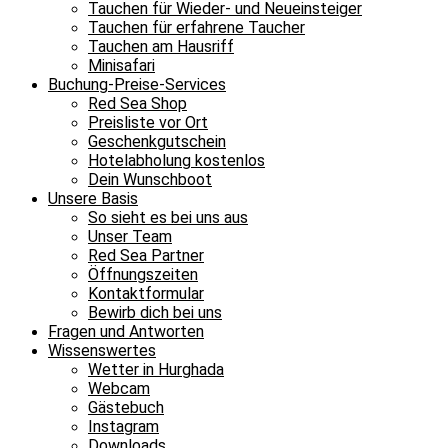
Tauchen für Wieder- und Neueinsteiger
Tauchen für erfahrene Taucher
Tauchen am Hausriff
Minisafari
Buchung-Preise-Services
Red Sea Shop
Preisliste vor Ort
Geschenkgutschein
Hotelabholung kostenlos
Dein Wunschboot
Unsere Basis
So sieht es bei uns aus
Unser Team
Red Sea Partner
Öffnungszeiten
Kontaktformular
Bewirb dich bei uns
Fragen und Antworten
Wissenswertes
Wetter in Hurghada
Webcam
Gästebuch
Instagram
Downloads