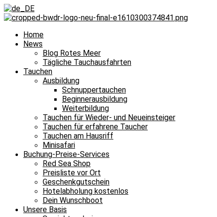
Home
News
Blog Rotes Meer
Tägliche Tauchausfahrten
Tauchen
Ausbildung
Schnuppertauchen
Beginnerausbildung
Weiterbildung
Tauchen für Wieder- und Neueinsteiger
Tauchen für erfahrene Taucher
Tauchen am Hausriff
Minisafari
Buchung-Preise-Services
Red Sea Shop
Preisliste vor Ort
Geschenkgutschein
Hotelabholung kostenlos
Dein Wunschboot
Unsere Basis