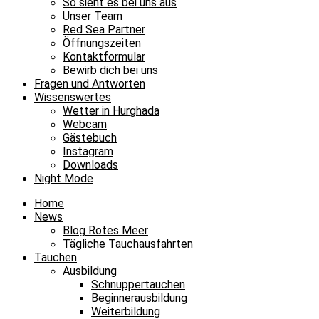
So sieht es bei uns aus
Unser Team
Red Sea Partner
Öffnungszeiten
Kontaktformular
Bewirb dich bei uns
Fragen und Antworten
Wissenswertes
Wetter in Hurghada
Webcam
Gästebuch
Instagram
Downloads
Night Mode
Home
News
Blog Rotes Meer
Tägliche Tauchausfahrten
Tauchen
Ausbildung
Schnuppertauchen
Beginnerausbildung
Weiterbildung