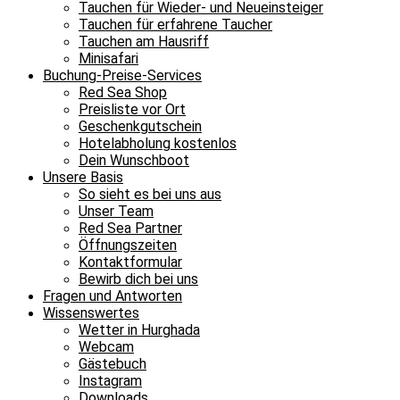
Tauchen für Wieder- und Neueinsteiger
Tauchen für erfahrene Taucher
Tauchen am Hausriff
Minisafari
Buchung-Preise-Services
Red Sea Shop
Preisliste vor Ort
Geschenkgutschein
Hotelabholung kostenlos
Dein Wunschboot
Unsere Basis
So sieht es bei uns aus
Unser Team
Red Sea Partner
Öffnungszeiten
Kontaktformular
Bewirb dich bei uns
Fragen und Antworten
Wissenswertes
Wetter in Hurghada
Webcam
Gästebuch
Instagram
Downloads