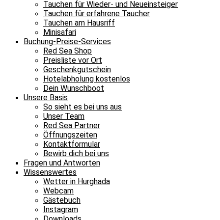
Tauchen für Wieder- und Neueinsteiger
Tauchen für erfahrene Taucher
Tauchen am Hausriff
Minisafari
Buchung-Preise-Services
Red Sea Shop
Preisliste vor Ort
Geschenkgutschein
Hotelabholung kostenlos
Dein Wunschboot
Unsere Basis
So sieht es bei uns aus
Unser Team
Red Sea Partner
Öffnungszeiten
Kontaktformular
Bewirb dich bei uns
Fragen und Antworten
Wissenswertes
Wetter in Hurghada
Webcam
Gästebuch
Instagram
Downloads