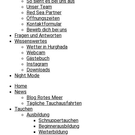
So sieht es bei uns aus
Unser Team
Red Sea Partner
Öffnungszeiten
Kontaktformular
Bewirb dich bei uns
Fragen und Antworten
Wissenswertes
Wetter in Hurghada
Webcam
Gästebuch
Instagram
Downloads
Night Mode
Home
News
Blog Rotes Meer
Tägliche Tauchausfahrten
Tauchen
Ausbildung
Schnuppertauchen
Beginnerausbildung
Weiterbildung