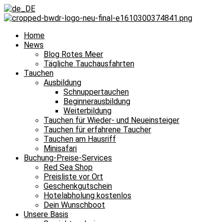
Home
News
Blog Rotes Meer
Tägliche Tauchausfahrten
Tauchen
Ausbildung
Schnuppertauchen
Beginnerausbildung
Weiterbildung
Tauchen für Wieder- und Neueinsteiger
Tauchen für erfahrene Taucher
Tauchen am Hausriff
Minisafari
Buchung-Preise-Services
Red Sea Shop
Preisliste vor Ort
Geschenkgutschein
Hotelabholung kostenlos
Dein Wunschboot
Unsere Basis