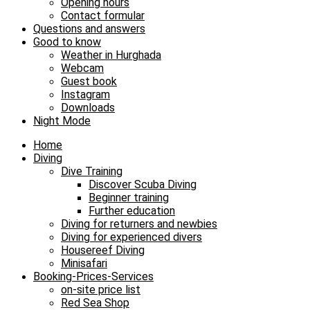
Opening hours
Contact formular
Questions and answers
Good to know
Weather in Hurghada
Webcam
Guest book
Instagram
Downloads
Night Mode
Home
Diving
Dive Training
Discover Scuba Diving
Beginner training
Further education
Diving for returners and newbies
Diving for experienced divers
Housereef Diving
Minisafari
Booking-Prices-Services
on-site price list
Red Sea Shop