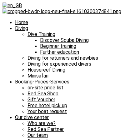
Home
Diving
Dive Training
Discover Scuba Diving
Beginner training
Further education
Diving for returners and newbies
Diving for experienced divers
Housereef Diving
Minisafari
Booking-Prices-Services
on-site price list
Red Sea Shop
Gift Voucher
Free hotel pick up
Your boat request
Our dive center
Who are we?
Red Sea Partner
Our team