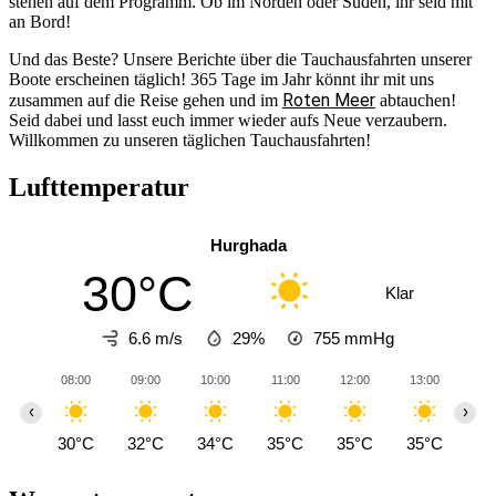
stehen auf dem Programm. Ob im Norden oder Süden, ihr seid mit
an Bord!
Und das Beste? Unsere Berichte über die Tauchausfahrten unserer
Boote erscheinen täglich! 365 Tage im Jahr könnt ihr mit uns
Roten Meer
zusammen auf die Reise gehen und im
abtauchen!
Seid dabei und lasst euch immer wieder aufs Neue verzaubern.
Willkommen zu unseren täglichen Tauchausfahrten!
Lufttemperatur
Hurghada
30°C
Klar
6.6 m/s
29%
755
mmHg
08:00
09:00
10:00
11:00
12:00
13:00
14
‹
›
30°C
32°C
34°C
35°C
35°C
35°C
36