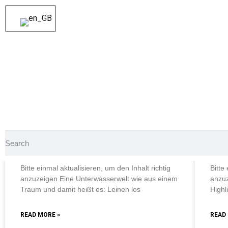
Category: Tägliche Tau
Category: Tägliche Tau
Category: Tägliche Tauchaus
OUR DAILY DIVE TRIPS
OUR 
Eine Unterwasserwelt wie aus
Ein
einem Traum
ein 
Bitte einmal aktualisieren, um den Inhalt richtig
Bitte
anzuzeigen Eine Unterwasserwelt wie aus einem
anzuz
Traum und damit heißt es: Leinen los
Highl
READ MORE »
READ