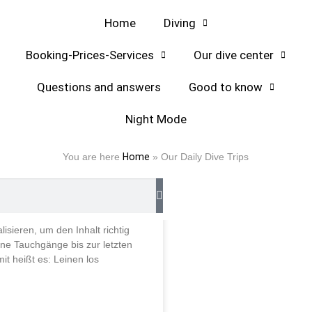
Home
Diving
Booking-Prices-Services
Our dive center
Questions and answers
Good to know
Night Mode
TRIPS
You are here
Home
»
Our Daily Dive Trips
chgänge bis zur
kunde
lisieren, um den Inhalt richtig
e Tauchgänge bis zur letzten
t heißt es: Leinen los