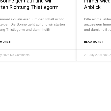
 Sonne geht auf und wir
Immer wiede
rten Richtung Thistlegorm
Anblick
 einmal aktualisieren, um den Inhalt richtig
Bitte einmal aktua
eigen Die Sonne geht auf und wir starten
anzuzeigen Immer
ung Thistlegorm und damit heißt
und damit heißt e
 MORE »
READ MORE »
uly 2026
No Comments
29. July 2026
No C