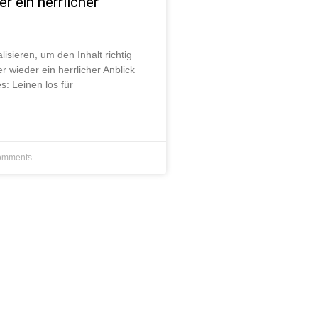
r ein herrlicher
lisieren, um den Inhalt richtig
 wieder ein herrlicher Anblick
s: Leinen los für
omments