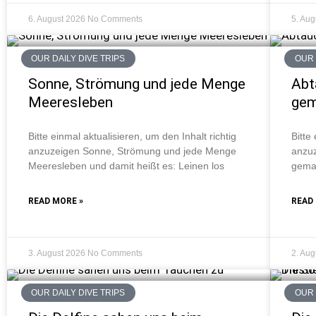
6. August 2026
No Comments
5. Au
OUR DAILY DIVE TRIPS
OUR 
Sonne, Strömung und jede Menge
Abt
Meeresleben
ge
Bitte einmal aktualisieren, um den Inhalt richtig
Bitte
anzuzeigen Sonne, Strömung und jede Menge
anzuz
Meeresleben und damit heißt es: Leinen los
gemac
READ MORE »
READ
3. August 2026
No Comments
2. Au
OUR DAILY DIVE TRIPS
OUR 