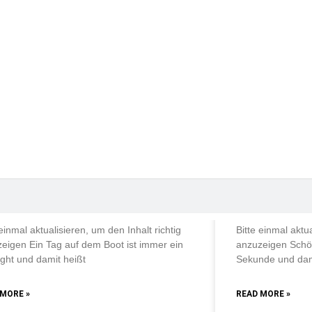
chausfahrten
chausfahrten
fahrten
DAILY DIVE TRIPS
OUR DAILY DIVE 
 Tag auf dem Boot ist immer
Schöne Tau
Highlight
letzten Se
 einmal aktualisieren, um den Inhalt richtig
Bitte einmal aktua
eigen Ein Tag auf dem Boot ist immer ein
anzuzeigen Schön
ight und damit heißt
Sekunde und dami
 MORE »
READ MORE »