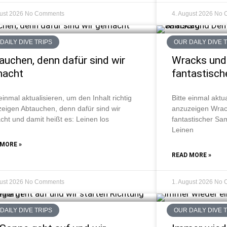
gust 2026
No Comments
4. August 2026
No 
DAILY DIVE TRIPS
OUR DAILY DIVE 
auchen, denn dafür sind wir
Wracks und 
macht
fantastisc
 einmal aktualisieren, um den Inhalt richtig
Bitte einmal aktua
eigen Abtauchen, denn dafür sind wir
anzuzeigen Wrack
ht und damit heißt es: Leinen los
fantastischer Sa
Leinen
 MORE »
READ MORE »
gust 2026
No Comments
1. August 2026
No 
DAILY DIVE TRIPS
OUR DAILY DIVE 