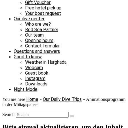
Gift Voucher
Free hotel pick up
Your boat request
Our dive center
Who are we?
Red Sea Partner
Our team
Opening hours
Contact formular
Questions and answers
Good to know
Weather in Hurghada
Webcam
Guest book
Instagram
Downloads
Night Mode
Home
Our Daily Dive Trips
You are here
»
»
Animationsprogramm
in der Mittagspause
Search
Bitte einmal aktualisieren, um den Inhalt