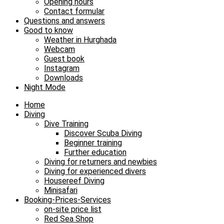
Opening hours
Contact formular
Questions and answers
Good to know
Weather in Hurghada
Webcam
Guest book
Instagram
Downloads
Night Mode
Home
Diving
Dive Training
Discover Scuba Diving
Beginner training
Further education
Diving for returners and newbies
Diving for experienced divers
Housereef Diving
Minisafari
Booking-Prices-Services
on-site price list
Red Sea Shop