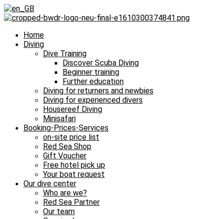
Home
Diving
Dive Training
Discover Scuba Diving
Beginner training
Further education
Diving for returners and newbies
Diving for experienced divers
Housereef Diving
Minisafari
Booking-Prices-Services
on-site price list
Red Sea Shop
Gift Voucher
Free hotel pick up
Your boat request
Our dive center
Who are we?
Red Sea Partner
Our team