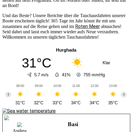
stehen auf dem Programm. Ob im Norden oder Süden, ihr seid mit
an Bord!
Und das Beste? Unsere Berichte über die Tauchausfahrten unserer
Boote erscheinen täglich! 365 Tage im Jahr könnt ihr mit uns
Roten Meer
zusammen auf die Reise gehen und im
abtauchen!
Seid dabei und lasst euch immer wieder aufs Neue verzaubern.
Willkommen zu unseren täglichen Tauchausfahrten!
Hurghada
31°C
Klar
5.7 m/s
41%
755
mmHg
08:00
09:00
10:00
11:00
12:00
13:00
14
‹
›
31°C
32°C
33°C
34°C
34°C
35°C
35
Basi
Andrea