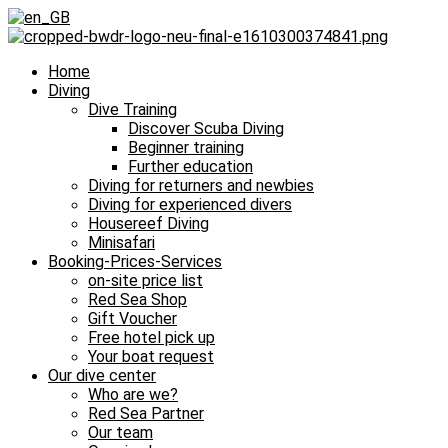
Home
Diving
Dive Training
Discover Scuba Diving
Beginner training
Further education
Diving for returners and newbies
Diving for experienced divers
Housereef Diving
Minisafari
Booking-Prices-Services
on-site price list
Red Sea Shop
Gift Voucher
Free hotel pick up
Your boat request
Our dive center
Who are we?
Red Sea Partner
Our team