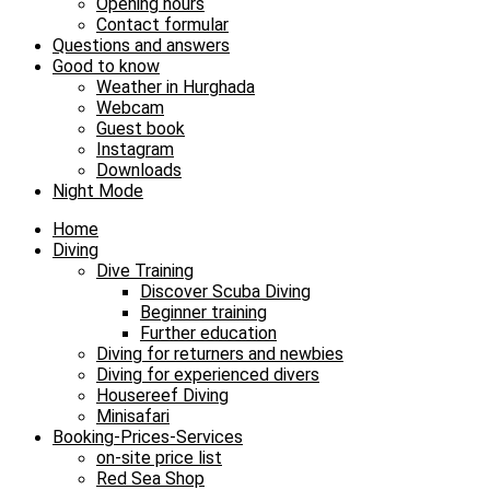
Opening hours
Contact formular
Questions and answers
Good to know
Weather in Hurghada
Webcam
Guest book
Instagram
Downloads
Night Mode
Home
Diving
Dive Training
Discover Scuba Diving
Beginner training
Further education
Diving for returners and newbies
Diving for experienced divers
Housereef Diving
Minisafari
Booking-Prices-Services
on-site price list
Red Sea Shop