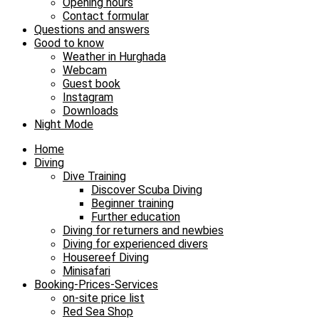
Opening hours
Contact formular
Questions and answers
Good to know
Weather in Hurghada
Webcam
Guest book
Instagram
Downloads
Night Mode
Home
Diving
Dive Training
Discover Scuba Diving
Beginner training
Further education
Diving for returners and newbies
Diving for experienced divers
Housereef Diving
Minisafari
Booking-Prices-Services
on-site price list
Red Sea Shop