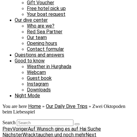
Gift Voucher
Free hotel pick up
Your boat request
Our dive center
Who are we?
Red Sea Partner
Our team
Opening hours
Contact formular
Questions and answers
Good to know
Weather in Hurghada
Webcam
Guest book
Instagram
Downloads
Night Mode
Home
Our Daily Dive Trips
You are here
»
»
Zwei Oktopoden
beim Liebesspiel
Search
Prev
Voriger
Auf Wunsch ging es auf Hai Suche
Nächster
Wracktauchen und noch mehr
Next