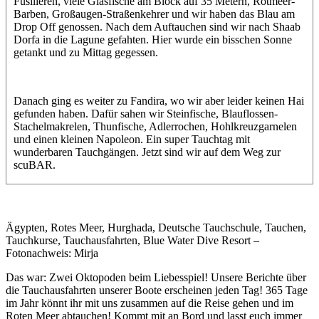
Füsilieren, viele Glasfische am Block auf 35 Metern, Rotmeer-
Barben, Großaugen-Straßenkehrer und wir haben das Blau am
Drop Off genossen. Nach dem Auftauchen sind wir nach Shaab
Dorfa in die Lagune gefahten. Hier wurde ein bisschen Sonne
getankt und zu Mittag gegessen.
Danach ging es weiter zu Fandira, wo wir aber leider keinen Hai
gefunden haben. Dafür sahen wir Steinfische, Blauflossen-
Stachelmakrelen, Thunfische, Adlerrochen, Hohlkreuzgarnelen
und einen kleinen Napoleon. Ein super Tauchtag mit
wunderbaren Tauchgängen. Jetzt sind wir auf dem Weg zur
scuBAR.
Ägypten, Rotes Meer, Hurghada, Deutsche Tauchschule, Tauchen,
Tauchkurse, Tauchausfahrten, Blue Water Dive Resort –
Fotonachweis: Mirja
Das war: Zwei Oktopoden beim Liebesspiel! Unsere Berichte über
die Tauchausfahrten unserer Boote erscheinen jeden Tag! 365 Tage
im Jahr könnt ihr mit uns zusammen auf die Reise gehen und im
Roten Meer abtauchen! Kommt mit an Bord und lasst euch immer