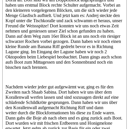
haben uns erstmal Block rechte Schulter aufgemacht. Vorbei an
den kleineren vorgelegenen Blöcken, um die sich wieder jede
Menge Glasfisch aufhielt. Und jetzt kam es: Andrej steckte den
Kopf unter die Tischkoralle und zack schwamm er heraus, unser
Freund die Weissspitze! Dort konnten wir uns noch etwas Zeit
nehmen und geniessen unser Ziel schon gefunden zu haben.
Dann auf dem Weg zum 16er Block ist an uns noch ein riesiger
schwarzer Rochen vorbei gezogen. Dann haben wir noch einen
kleine Runde am Banana Riff gedreht bevor es in Richtung
Lagune ging. Im Eingang der Lagune haben wir noch 2
Oktopoden beim Liebespiel beobachtet. Dann gings auch schon
aufs Boot zum Mittagessen und den Sonnenbrand noch ein
bisschen nach brennen.
Nachdem wieder jeder gut aufgewärmt war, ging es für den
Zweiten nach Shaab Sabina. Dort haben wir uns über dem
Korallenwall werfen lassen und sind sozusagen direkt auf eine
schlafende Schildkröte gesprungen. Dann haben wir uns über
den Korallenwall aufgemacht Richtung Riff und dann
weiter durch die Blockformationen bis diese zu Ende waren.
Dann gabs die Boje ab nach oben und es ging zurück aufs Boot.
Dort wurden wir mit frischen Erdbeeren und Honigmelone
erwartet. Jetzt gehts ab zurück zur Basis für ein oder zwei