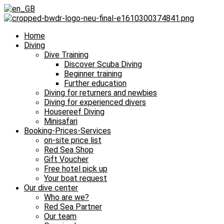
Home
Diving
Dive Training
Discover Scuba Diving
Beginner training
Further education
Diving for returners and newbies
Diving for experienced divers
Housereef Diving
Minisafari
Booking-Prices-Services
on-site price list
Red Sea Shop
Gift Voucher
Free hotel pick up
Your boat request
Our dive center
Who are we?
Red Sea Partner
Our team