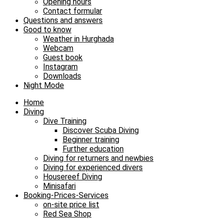
Opening hours
Contact formular
Questions and answers
Good to know
Weather in Hurghada
Webcam
Guest book
Instagram
Downloads
Night Mode
Home
Diving
Dive Training
Discover Scuba Diving
Beginner training
Further education
Diving for returners and newbies
Diving for experienced divers
Housereef Diving
Minisafari
Booking-Prices-Services
on-site price list
Red Sea Shop