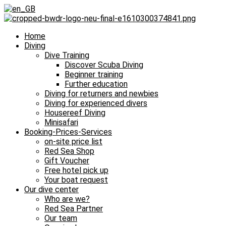
Home
Diving
Dive Training
Discover Scuba Diving
Beginner training
Further education
Diving for returners and newbies
Diving for experienced divers
Housereef Diving
Minisafari
Booking-Prices-Services
on-site price list
Red Sea Shop
Gift Voucher
Free hotel pick up
Your boat request
Our dive center
Who are we?
Red Sea Partner
Our team