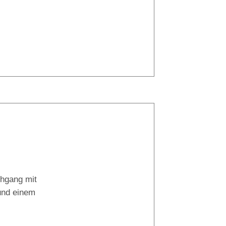
37° |
29°
Tauchboot:
chgang mit
El Basi
 und einem