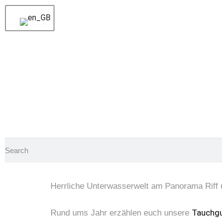
Voriger
Erfolgreiche Stempeljagd für den Pr
Nächster
Ein buntes Boot mit bunten Tauchg
Herrliche U
Herrliche Unterwasserwelt am Panorama Riff u
Tauchg
Rund ums Jahr erzählen euch unsere