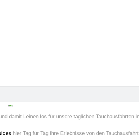
eise-Pass
ängen
nterwasserwelt am Pan
27.08.2021
nd damit Leinen los für unsere täglichen Tauchausfahrten 
uides
hier Tag für Tag ihre Erlebnisse von den Tauchausfah