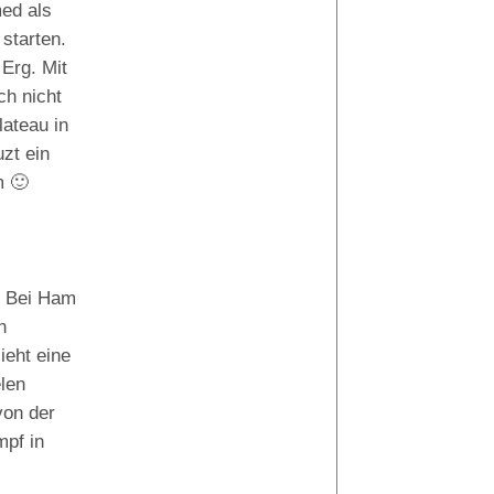
med als
starten.
Erg. Mit
ch nicht
Tauchguides:
ateau in
zt ein
Cedric
m 🙂
. Bei Ham
n
ieht eine
len
von der
mpf in