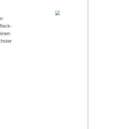
Tauchguides:
en
Maxl
leck-
einen
chster