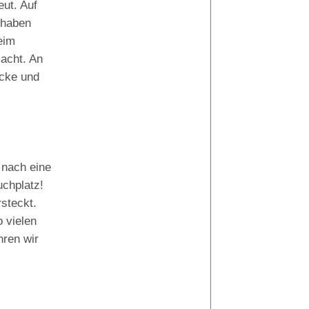
eut. Auf
 haben
eim
acht. An
Tauchguides:
ecke und
Tino
Matt
 nach eine
uchplatz!
steckt.
 vielen
hren wir