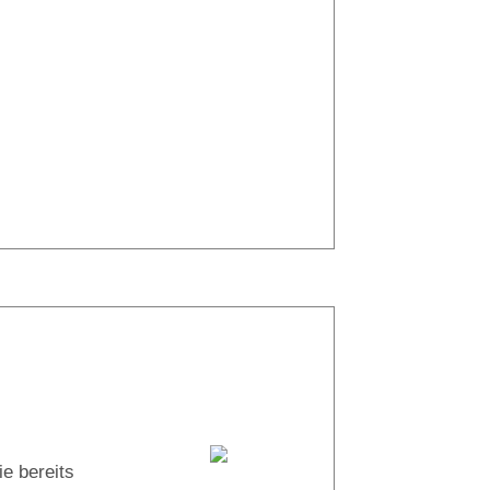
37° |
29°
Tauchboot:
e bereits
Shahin