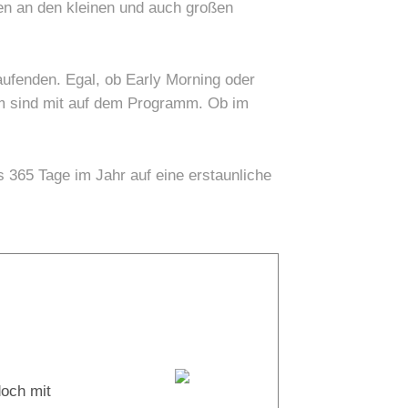
en an den kleinen und auch großen
aufenden. Egal, ob Early Morning oder
rm sind mit auf dem Programm. Ob im
s 365 Tage im Jahr auf eine erstaunliche
37° |
29°
Tauchboot:
doch mit
Bahlul