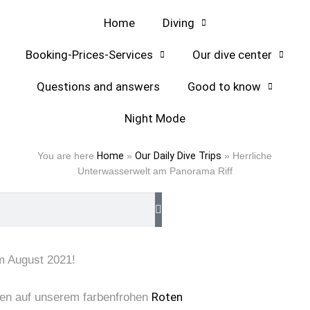
Home
Diving
Booking-Prices-Services
Our dive center
Questions and answers
Good to know
Night Mode
orama Riff
You are here
Home
»
Our Daily Dive Trips
»
Herrliche
Unterwasserwelt am Panorama Riff
im August 2021!
Roten
rten auf unserem farbenfrohen