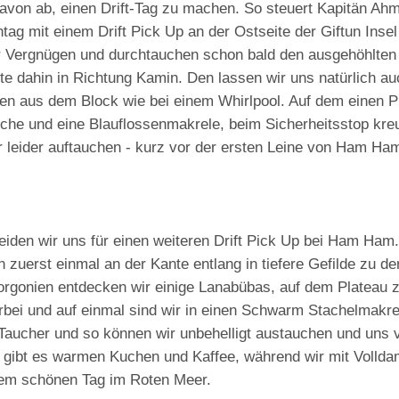
 davon ab, einen Drift-Tag zu machen. So steuert Kapitän Ah
g mit einem Drift Pick Up an der Ostseite der Giftun Insel 
er Vergnügen und durchtauchen schon bald den ausgehöhlten 
te dahin in Richtung Kamin. Den lassen wir uns natürlich au
en aus dem Block wie bei einem Whirlpool. Auf dem einen Pl
che und eine Blauflossenmakrele, beim Sicherheitsstop kreu
leider auftauchen - kurz vor der ersten Leine von Ham Ha
iden wir uns für einen weiteren Drift Pick Up bei Ham Ham
zuerst einmal an der Kante entlang in tiefere Gefilde zu de
gonien entdecken wir einige Lanabübas, auf dem Plateau z
bei und auf einmal sind wir in einen Schwarm Stachelmakre
Taucher und so können wir unbehelligt austauchen und uns 
gibt es warmen Kuchen und Kaffee, während wir mit Vollda
em schönen Tag im Roten Meer.