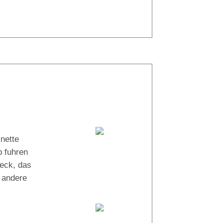
37° |
29°
Tauchboot:
nette
Bella Italia
b fuhren
heck, das
 andere
Tauchguides:
Ahmed