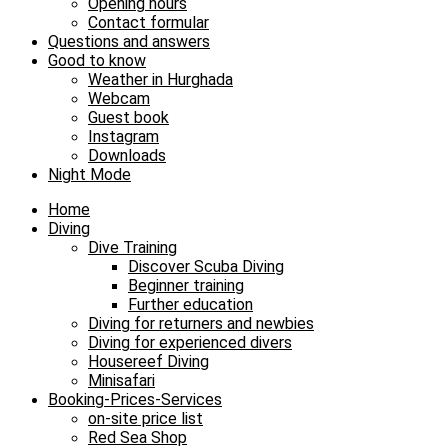
Opening hours
Contact formular
Questions and answers
Good to know
Weather in Hurghada
Webcam
Guest book
Instagram
Downloads
Night Mode
Home
Diving
Dive Training
Discover Scuba Diving
Beginner training
Further education
Diving for returners and newbies
Diving for experienced divers
Housereef Diving
Minisafari
Booking-Prices-Services
on-site price list
Red Sea Shop