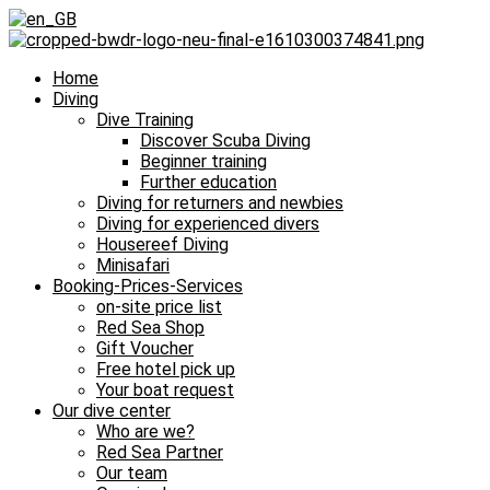
Home
Diving
Dive Training
Discover Scuba Diving
Beginner training
Further education
Diving for returners and newbies
Diving for experienced divers
Housereef Diving
Minisafari
Booking-Prices-Services
on-site price list
Red Sea Shop
Gift Voucher
Free hotel pick up
Your boat request
Our dive center
Who are we?
Red Sea Partner
Our team