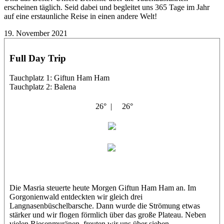
erscheinen täglich. Seid dabei und begleitet uns 365 Tage im Jahr
auf eine erstaunliche Reise in einen andere Welt!
19. November 2021
Full Day Trip
Tauchplatz 1: Giftun Ham Ham
Tauchplatz 2: Balena
26° |
26°
Masria
Maxl
Die Masria steuerte heute Morgen Giftun Ham Ham an. Im
Gorgonienwald entdeckten wir gleich drei
Langnasenbüschelbarsche. Dann wurde die Strömung etwas
stärker und wir flogen förmlich über das große Plateau. Neben
vielen Riesenmuränen, freuten wir uns über sieben