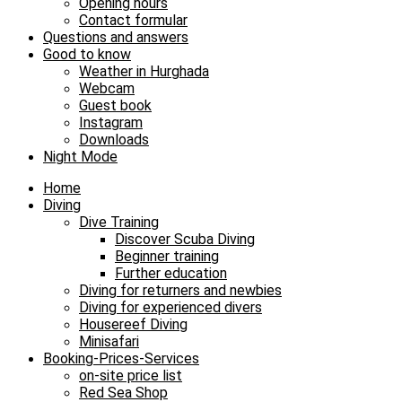
Opening hours
Contact formular
Questions and answers
Good to know
Weather in Hurghada
Webcam
Guest book
Instagram
Downloads
Night Mode
Home
Diving
Dive Training
Discover Scuba Diving
Beginner training
Further education
Diving for returners and newbies
Diving for experienced divers
Housereef Diving
Minisafari
Booking-Prices-Services
on-site price list
Red Sea Shop