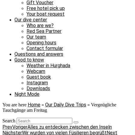
Gift Voucher
Free hotel pick up
Your boat request
Our dive center
Who are we?
Red Sea Partner
Our team
Opening hours
Contact formular
Questions and answers
Good to know
Weather in Hurghada
Webcam
Guest book
Instagram
Downloads
Night Mode
Home
Our Daily Dive Trips
You are here
»
»
Vergnügliche
Tauchgänge am Freitag
Search
Prev
Voriger
Alles zu entdecken zwischen den Inseln
Nächster
Wir wurden von vielen Füsilieren begrüßt
Next