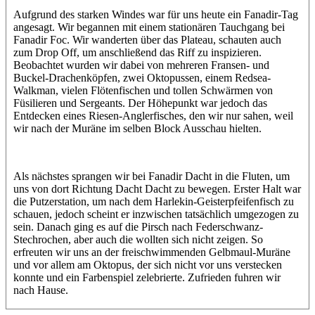
Aufgrund des starken Windes war für uns heute ein Fanadir-Tag
angesagt. Wir begannen mit einem stationären Tauchgang bei
Fanadir Foc. Wir wanderten über das Plateau, schauten auch
zum Drop Off, um anschließend das Riff zu inspizieren.
Beobachtet wurden wir dabei von mehreren Fransen- und
Buckel-Drachenköpfen, zwei Oktopussen, einem Redsea-
Walkman, vielen Flötenfischen und tollen Schwärmen von
Füsilieren und Sergeants. Der Höhepunkt war jedoch das
Entdecken eines Riesen-Anglerfisches, den wir nur sahen, weil
wir nach der Muräne im selben Block Ausschau hielten.
Als nächstes sprangen wir bei Fanadir Dacht in die Fluten, um
uns von dort Richtung Dacht Dacht zu bewegen. Erster Halt war
die Putzerstation, um nach dem Harlekin-Geisterpfeifenfisch zu
schauen, jedoch scheint er inzwischen tatsächlich umgezogen zu
sein. Danach ging es auf die Pirsch nach Federschwanz-
Stechrochen, aber auch die wollten sich nicht zeigen. So
erfreuten wir uns an der freischwimmenden Gelbmaul-Muräne
und vor allem am Oktopus, der sich nicht vor uns verstecken
konnte und ein Farbenspiel zelebrierte. Zufrieden fuhren wir
nach Hause.