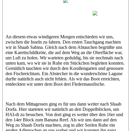
El Vardus
Luisa
Hamdy
An diesem etwas windigeren Morgen entschieden wir uns,
zwischen die Inseln zu fahren. Den ersten Tauchgang machten
wir in Shaab Sabina. Gleich nach dem Abtauchen begrüßte uns
eine Karettschildkröte, die auf dem Weg an die Oberfläche war,
um Luft zu holen. Wir warteten geduldig, bis sie nochmals nach
unten kam, wo wir sie in Ruhe ein Stückchen begleiten konnten.
Gemütlich tauchten wir durch den Korallengarten und genossen
den Fischreichtum. Ein Abstecher in die wunderschöne Lagune
durfte natürlich auch nicht fehlen. Als wir das Boot erreichten,
entdeckten wir unter dem Boot drei Fledermausfische.
Nach dem Mittagessen ging es für uns dann weiter nach Shaab
Dorfa. Hier starteten wir natürlich an den Doppelblöcken, um
HAI-di zu besuchen. Von dort ging es weiter über den 16er und
den 14er Block zum Banana Reef. Als wir uns dann auf den
Weg zu Shaab Dorfa machten, zog in aller Seelen Ruhe ein
großer Adlerrochen an uns vorbei und wir konnten ihn ganz