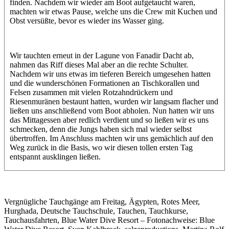
finden. Nachdem wir wieder am Boot aufgetaucht waren,
machten wir etwas Pause, welche uns die Crew mit Kuchen und
Obst versüßte, bevor es wieder ins Wasser ging.
Wir tauchten erneut in der Lagune von Fanadir Dacht ab,
nahmen das Riff dieses Mal aber an die rechte Schulter.
Nachdem wir uns etwas im tieferen Bereich umgesehen hatten
und die wunderschönen Formationen an Tischkorallen und
Felsen zusammen mit vielen Rotzahndrückern und
Riesenmuränen bestaunt hatten, wurden wir langsam flacher und
ließen uns anschließend vom Boot abholen. Nun hatten wir uns
das Mittagessen aber redlich verdient und so ließen wir es uns
schmecken, denn die Jungs haben sich mal wieder selbst
übertroffen. Im Anschluss machten wir uns gemächlich auf den
Weg zurück in die Basis, wo wir diesen tollen ersten Tag
entspannt ausklingen ließen.
Vergnügliche Tauchgänge am Freitag, Ägypten, Rotes Meer,
Hurghada, Deutsche Tauchschule, Tauchen, Tauchkurse,
Tauchausfahrten, Blue Water Dive Resort – Fotonachweise: Blue