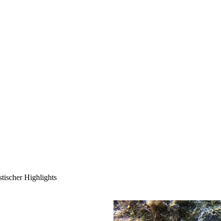
die kleine Kirchenmaus mit dem g
ihren Freunden Rupert, dem gemü
sie zur Musik den Hafenweg entlan
kleines Wunder.“ Der erste Tauch
Rüppells-Nacktschnecke, die über 
seinem Versteck lugte, und eine s
Hafen trieb, zeigte Molly den bei
Pyjama-Nacktschnecke beäugten. „S
gemütlichen Sicherheitsstopp tauc
dauerte nicht lange, bis Tilda ihr
suchen!“
tischer Highlights