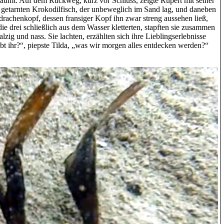
träumt. Auf dem Rückweg, kurz vor Schluss, zeigte Rupert mit seiner
kt getarnten Krokodilfisch, der unbeweglich im Sand lag, und daneben
drachenkopf, dessen fransiger Kopf ihn zwar streng aussehen ließ,
die drei schließlich aus dem Wasser kletterten, stapften sie zusammen
zig und nass. Sie lachten, erzählten sich ihre Lieblingserlebnisse
t ihr?“, piepste Tilda, „was wir morgen alles entdecken werden?“