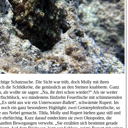
htige Schatzsuche. Die Sicht war trüb, doch Molly mit ihren
ich die Schildkröte, die genüsslich an den Steinen knabberte. Ganz
n, als wollte sie sagen: „Na, ihr drei schon wieder?“ Als sie weiter
ischblock, wo mindestens fünfzehn Feuerfische mit schimmernden
 „Es sieht aus wie ein Unterwasser-Ballett“, schwärmte Rupert. Im
 noch ein ganz besonderes Highlight: zwei Geisterpfeifenfische, so
ie aus Nebel gemacht. Tilda, Molly und Rupert hielten ganz still und
 ehrfürchtig. Kurz darauf entdeckten sie zwei Oktopoden, die
 sanften Bewegungen verwebt. „Sie erzählen sich bestimmt gerade