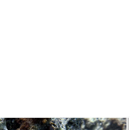
roßen Abenteuerherz, ließ sich nicht abschrecken. Gemeinsam mit
tlichen Igel, und Molly, dem schlauen Maulwurfsmädchen, wippte
g. „Hausriff-Tag!“, rief Rupert fröhlich. „Da wartet immer ein
gang war schon magisch: Unter Wasser entdeckten sie eine winzige
die Steine krabbelte, einen Baby kleinen Oktopus, der vorsichtig aus
chüchterne graue Babymuräne. Als die Strömung sie sanft Richtung
den grimmig dreinschauenden Steinfischen, die gerade eine bunte
eht mal, was für ein lustiges Bild!“ piepste sie. Nach einem
hten die drei auf und machten an Bord eine kleine Pause. Doch es
e Pfoten wieder zuckte. „Los, Rupert, Molly! Wir müssen Schildi