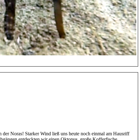
er Noras! Starker Wind ließ uns heute noch einmal am Hausriff
hgängen entdeckten wir einen Oktopus, große Kofferfische,