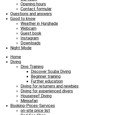
Hurghada
Opening hours
Contact formular
33°C
Klar
Questions and answers
Good to know
Weather in Hurghada
8.5 m/s
39%
753
mmHg
Webcam
Guest book
18:00
19:00
20:00
21:00
22:00
23:00
00
Instagram
‹
›
Downloads
Night Mode
33°C
32°C
31°C
31°C
31°C
31°C
31
Home
Diving
Dive Training
Discover Scuba Diving
Jasmin (JJ)
Beginner training
Further education
Diving for returners and newbies
Diving for experienced divers
Housereef Diving
Minisafari
Booking-Prices-Services
on-site price list