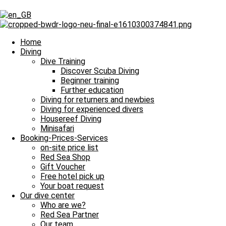
Bitte einmal aktualisieren, um den Inhalt 
Bitte einmal aktualisieren, um den Inhalt 
Home
Diving
Dive Training
Prev
Voriger
Tauchen am Hausriff lohnt sich immer
Discover Scuba Diving
Nächster
Unterwasserspaß bei schönen Tauchgängen
Next
Beginner training
Further education
Tauchgänge voller fantastischer Highlights
Diving for returners and newbies
Diving for experienced divers
28.05.2025
Housereef Diving
Minisafari
Booking-Prices-Services
und damit heißt es Leinen los für unsere täglichen Tauchausfahrten i
on-site price list
Red Sea Shop
Tauchguides
Unsere
berichten an dieser Stelle jeden Tag von den Si
Gift Voucher
dem Meer und unter Wasser erlebt haben. Auch über die wundervollen
Free hotel pick up
Nachttauchgang – ihr könnt es mitverfolgen. Auch Wracktauchgänge 
Your boat request
Our dive center
Und das Beste? Unsere Berichte über die Tauchausfahrten unserer Bo
Who are we?
lasst euch immer wieder aufs Neue verzaubern. Willkommen zu unser
Red Sea Partner
Our team