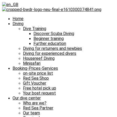
Home
Diving
Dive Training
Discover Scuba Diving
Beginner training
Further education
Diving for returners and newbies
Diving for experienced divers
Housereef Diving
Minisafari
Booking-Prices-Services
on-site price list
Red Sea Shop
Gift Voucher
Free hotel pick up
Your boat request
Our dive center
Who are we?
Red Sea Partner
Our team