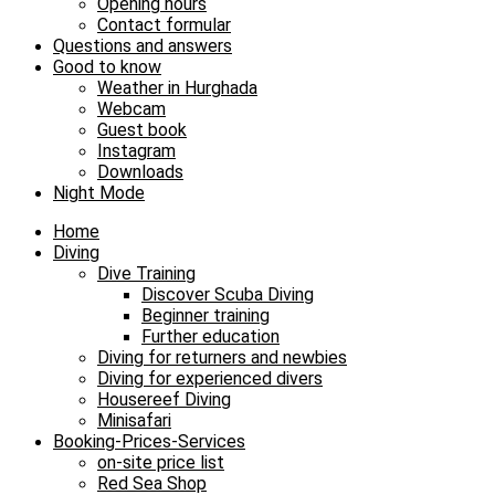
Opening hours
Contact formular
Questions and answers
Good to know
Weather in Hurghada
Webcam
Guest book
Instagram
Downloads
Night Mode
Home
Diving
Dive Training
Discover Scuba Diving
Beginner training
Further education
Diving for returners and newbies
Diving for experienced divers
Housereef Diving
Minisafari
Booking-Prices-Services
on-site price list
Red Sea Shop